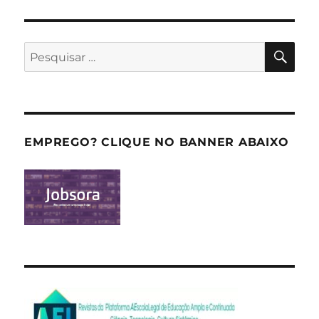
PES
Pesquisar
por:
EMPREGO? CLIQUE NO BANNER ABAIXO