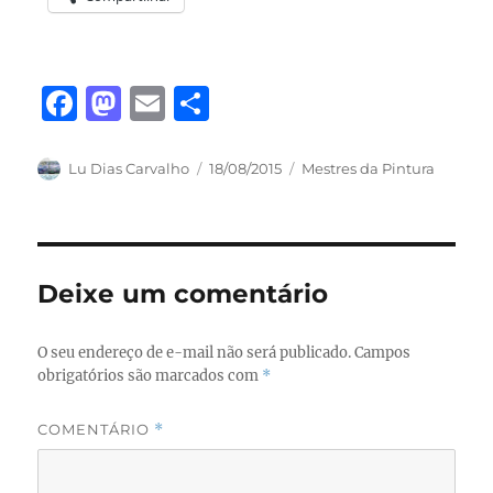
F
M
E
S
a
a
m
h
c
st
ai
a
Autor
Publicado
Categorias
Lu Dias Carvalho
18/08/2015
Mestres da Pintura
em
e
o
l
re
b
d
o
o
Deixe um comentário
o
n
k
O seu endereço de e-mail não será publicado.
Campos
obrigatórios são marcados com
*
COMENTÁRIO
*