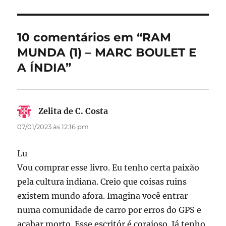
b
d
o
o
10 comentários em “RAM
o
n
MUNDA (1) – MARC BOULET E
k
A ÍNDIA”
Zelita de C. Costa
disse:
07/01/2023 às 12:16 pm
Lu
Vou comprar esse livro. Eu tenho certa paixão
pela cultura indiana. Creio que coisas ruins
existem mundo afora. Imagina você entrar
numa comunidade de carro por erros do GPS e
acabar morto. Esse escritór é corajoso. Já tenho