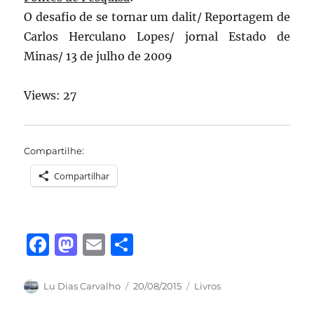
O desafio de se tornar um dalit/ Reportagem de
Carlos Herculano Lopes/ jornal Estado de
Minas/ 13 de julho de 2009
Views: 27
Compartilhe:
Compartilhar
F
M
E
S
a
a
m
h
c
st
ai
a
Autor
Publicado
Categorias
Lu Dias Carvalho
20/08/2015
Livros
em
e
o
l
re