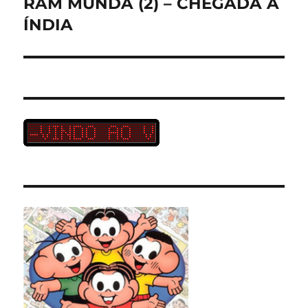
RAM MUNDA (2) – CHEGADA À
Próximo
post:
ÍNDIA