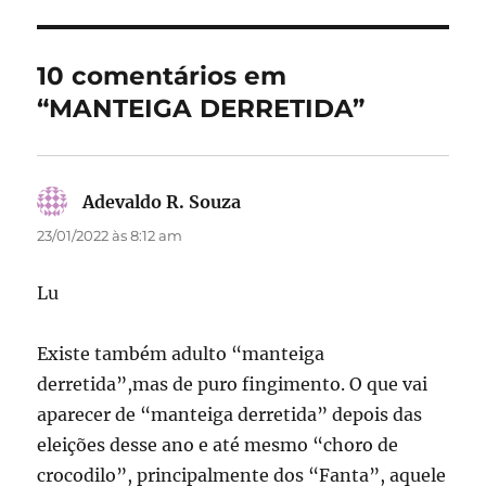
b
d
o
o
10 comentários em
o
n
“MANTEIGA DERRETIDA”
k
Adevaldo R. Souza
disse:
23/01/2022 às 8:12 am
Lu
Existe também adulto “manteiga
derretida”,mas de puro fingimento. O que vai
aparecer de “manteiga derretida” depois das
eleições desse ano e até mesmo “choro de
crocodilo”, principalmente dos “Fanta”, aquele