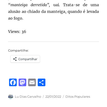
“
manteiga derretida”,
uai
.
Trata-se de uma
alusão ao chiado da manteiga, quando é levada
ao fogo.
Views: 36
Compartilhe:
Compartilhar
F
M
E
S
a
a
m
h
c
st
ai
a
Autor
Publicado
Categorias
Lu Dias Carvalho
22/01/2022
Ditos Populares
em
e
o
l
re