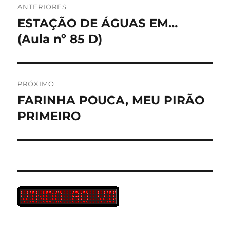
ANTERIORES
de
ESTAÇÃO DE ÁGUAS EM…
Post
anterior:
(Aula nº 85 D)
Post
PRÓXIMO
FARINHA POUCA, MEU PIRÃO
Próximo
post:
PRIMEIRO