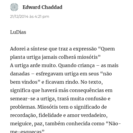
Edward Chaddad
disse:
21/12/2014 às 4:21 pm
LuDias
Adorei a síntese que traz a expressão “Quem
planta urtiga jamais colherá miosótis”
A urtiga arde muito. Quando criança – as mais
danadas – esfregavam urtiga em seus “não
bem vindos” e ficavam rindo. No texto,
significa que haverá más consequências em
semear-se a urtiga, trará muita confusão e
problemas. Miosótis tem o significado de
recordação, fidelidade e amor verdadeiro,
meiguice, paz, também conhecida como “Não-
me-esqueças”.