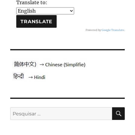
Translate to:
Powered by
Google Translate
.
PES
Pesquisar
por: