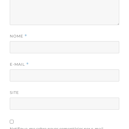
NOME
*
E-MAIL
*
SITE
Notifique-me sobre novos comentários por e-mail.