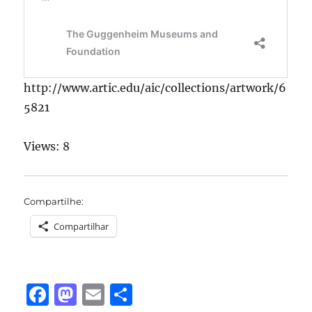
http://www.artic.edu/aic/collections/artwork/6
5821
Views: 8
Compartilhe:
Compartilhar
F
M
E
S