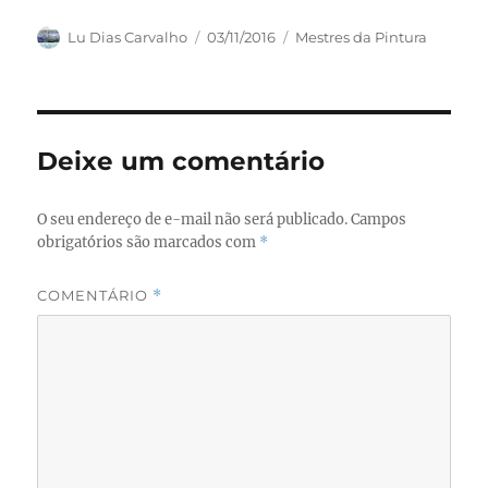
a
a
m
h
c
st
ai
a
Autor
Publicado
Categorias
Lu Dias Carvalho
03/11/2016
Mestres da Pintura
em
e
o
l
re
b
d
o
o
Deixe um comentário
o
n
k
O seu endereço de e-mail não será publicado.
Campos
obrigatórios são marcados com
*
COMENTÁRIO
*