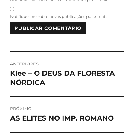
Notifique-me sobre novas publicações por e-mail.
Navegação
ANTERIORES
de
Klee – O DEUS DA FLORESTA
Post
anterior:
NÓRDICA
Post
PRÓXIMO
AS ELITES NO IMP. ROMANO
Próximo
post: