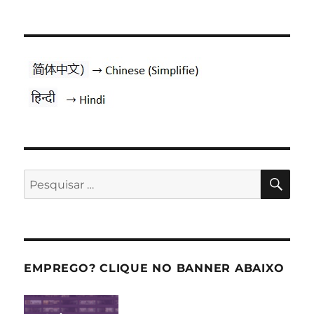
PES
Pesquisar
por:
EMPREGO? CLIQUE NO BANNER ABAIXO