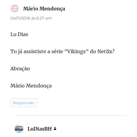
Mário Mendonça
disse:
04/11/2016 às 6:27 am
Lu Dias
Tu já assististe a série “Vikings” do Netlix?
Abração
Mário Mendonça
Responder
LuDiasBH
disse: