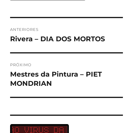
Navegação
ANTERIORES
de
Rivera – DIA DOS MORTOS
Post
anterior:
Post
PRÓXIMO
Mestres da Pintura – PIET
Próximo
post:
MONDRIAN