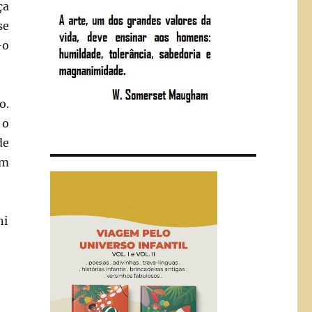
ça
se
-o
o.
 o
de
om
ni