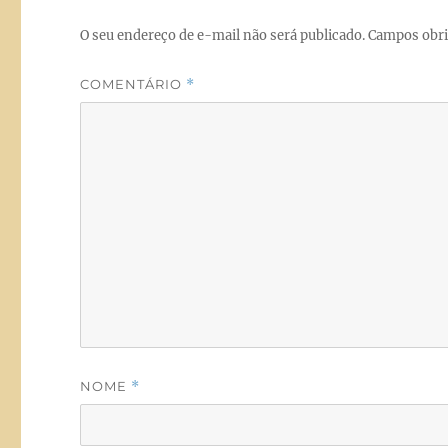
k
O seu endereço de e-mail não será publicado.
Campos obri
COMENTÁRIO
*
NOME
*