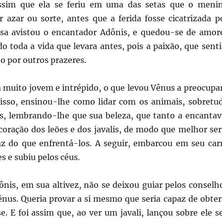
 assim que ela se feriu em uma das setas que o meni
r azar ou sorte, antes que a ferida fosse cicatrizada p
sa avistou o encantador Adônis, e quedou-se de amor
do toda a vida que levara antes, pois a paixão, que senti
to por outros prazeres.
a muito jovem e intrépido, o que levou Vênus a preocupa
 isso, ensinou-lhe como lidar com os animais, sobretu
s, lembrando-lhe que sua beleza, que tanto a encantav
coração dos leões e dos javalis, de modo que melhor ser
z do que enfrentá-los. A seguir, embarcou em seu car
s e subiu pelos céus.
ônis, em sua altivez, não se deixou guiar pelos conselh
ênus. Queria provar a si mesmo que seria capaz de obter
e. E foi assim que, ao ver um javali, lançou sobre ele s