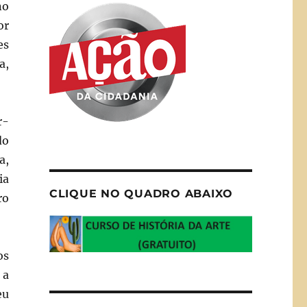
no
or
es
a,
r-
do
a,
ia
CLIQUE NO QUADRO ABAIXO
ro
os
 a
eu