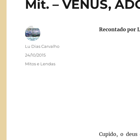
Mit. – VÊNUS, A
Recontado por L
Autor
Lu Dias Carvalho
Publicado
24/10/2015
em
Categorias
Mitos e Lendas
Cupido, o deus