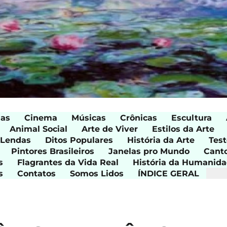
ias
Cinema
Músicas
Crônicas
Escultura
Animal Social
Arte de Viver
Estilos da Arte
 Lendas
Ditos Populares
História da Arte
Test
Pintores Brasileiros
Janelas pro Mundo
Cant
s
Flagrantes da Vida Real
História da Humanid
s
Contatos
Somos Lidos
ÍNDICE GERAL