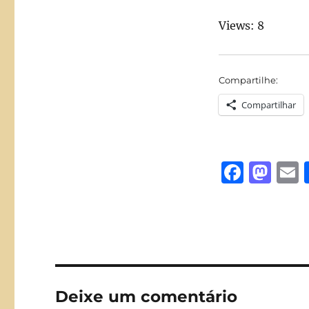
Views: 8
Compartilhe:
Compartilhar
F
M
a
a
c
st
a
e
o
l
b
d
o
o
Deixe um comentário
o
n