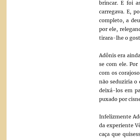
brincar. E foi
carregava. E, po
completo, a deu
por ele, relegan
tirara-lhe o gos
Adônis era aind
se com ele. Por
com os corajoso
não seduziria o 
deixá-los em pa
puxado por cisne
Infelizmente Ad
da experiente V
caça que quisess