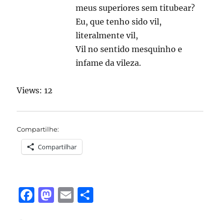
meus superiores sem titubear?
Eu, que tenho sido vil,
literalmente vil,
Vil no sentido mesquinho e
infame da vileza.
Views: 12
Compartilhe:
Compartilhar
F
M
E
S
a
a
m
h