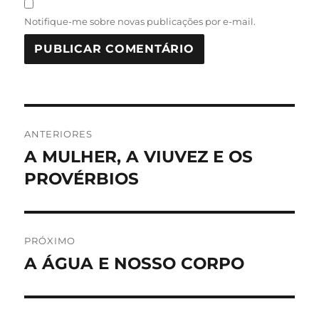
Notifique-me sobre novas publicações por e-mail.
Navegação
ANTERIORES
de
A MULHER, A VIUVEZ E OS
Post
anterior:
PROVÉRBIOS
Post
PRÓXIMO
A ÁGUA E NOSSO CORPO
Próximo
post: