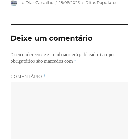
c
st
ai
a
Autor
Publicado
Categorias
Lu Dias Carvalho
18/05/2023
Ditos Populares
em
e
o
l
re
b
d
o
o
Deixe um comentário
o
n
k
O seu endereço de e-mail não será publicado.
Campos
obrigatórios são marcados com
*
COMENTÁRIO
*