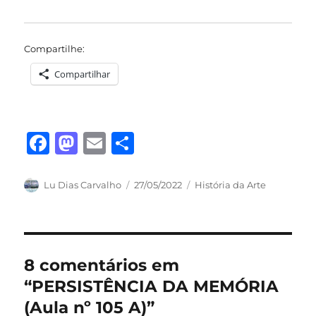
Compartilhe:
Compartilhar
F
M
E
S
a
a
m
h
c
st
ai
a
Autor
Publicado
Categorias
Lu Dias Carvalho
27/05/2022
História da Arte
em
e
o
l
re
b
d
o
o
8 comentários em
o
n
“PERSISTÊNCIA DA MEMÓRIA
k
(Aula nº 105 A)”