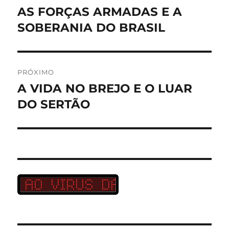
de
AS FORÇAS ARMADAS E A
Post
anterior:
SOBERANIA DO BRASIL
Post
PRÓXIMO
A VIDA NO BREJO E O LUAR
Próximo
post:
DO SERTÃO