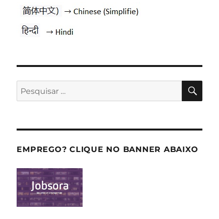
PES
Pesquisar
por:
EMPREGO? CLIQUE NO BANNER ABAIXO