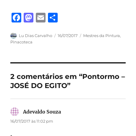
F
M
E
S
a
a
m
h
c
st
ai
a
Autor
Publicado
Categorias
Lu Dias Carvalho
16/07/2017
Mestres da Pintura
,
em
Pinacoteca
e
o
l
re
b
d
o
o
o
n
2 comentários em “Pontormo –
k
JOSÉ DO EGITO”
Adevaldo Souza
disse:
16/07/2017 às 11:02 pm