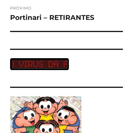
PRÓXIMO
Portinari – RETIRANTES
Próximo
post: