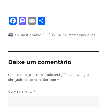
F
M
E
S
a
a
m
h
c
st
ai
a
Autor
Publicado
Categorias
Lu Dias Carvalho
19/10/2014
Pintores Brasileiros
em
e
o
l
re
b
d
o
o
Deixe um comentário
o
n
k
O seu endereço de e-mail não será publicado.
Campos
obrigatórios são marcados com
*
COMENTÁRIO
*