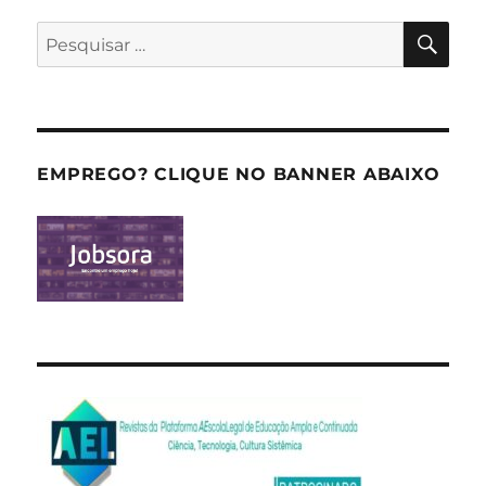
PES
Pesquisar
por:
EMPREGO? CLIQUE NO BANNER ABAIXO