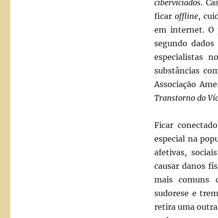
ciberviciados
. Ca
ficar
offline
, cui
em internet. O
segundo dados 
especialistas 
substâncias com
Associação Ame
Transtorno do Víc
Ficar conectad
especial na pop
afetivas, socia
causar danos fí
mais comuns do
sudorese e trem
retira uma outr