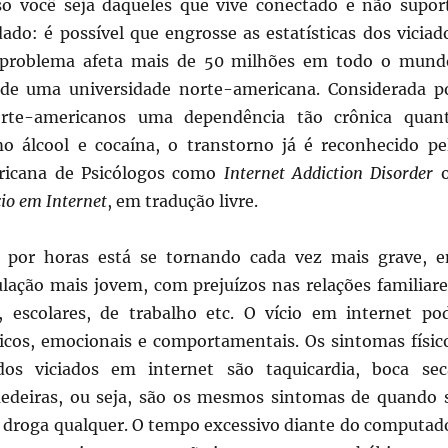
so você seja daqueles que vive conectado e não supor
dado: é possível que engrosse as estatísticas dos viciad
 problema afeta mais de 50 milhões em todo o mund
de uma universidade norte-americana. Considerada p
norte-americanos uma dependência tão crônica quan
o álcool e cocaína, o transtorno já é reconhecido pe
ricana de Psicólogos como
Internet Addiction Disorder
o
io em Internet
, em tradução livre.
o por horas está se tornando cada vez mais grave, 
ulação mais jovem, com prejuízos nas relações familiare
is, escolares, de trabalho etc. O vício em internet po
sicos, emocionais e comportamentais. Os sintomas físic
s viciados em internet são taquicardia, boca sec
edeiras, ou seja, são os mesmos sintomas de quando 
a droga qualquer. O tempo excessivo diante do computad