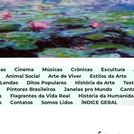
ias
Cinema
Músicas
Crônicas
Escultura
Animal Social
Arte de Viver
Estilos da Arte
 Lendas
Ditos Populares
História da Arte
Test
Pintores Brasileiros
Janelas pro Mundo
Cant
s
Flagrantes da Vida Real
História da Humanid
s
Contatos
Somos Lidos
ÍNDICE GERAL