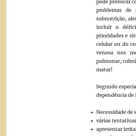
pode provocar c
problemas de p
subnutrição, al
incluir o défic
prioridades e s
celular ou do 
venosa nos me
pulmonar, culmi
matar!
Segundo especial
dependência de 
Necessidade de 
várias tentativa
apresentar irrit