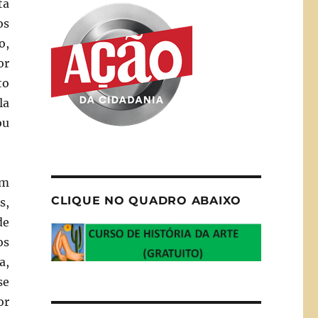
ta
os
o,
or
to
la
u
em
CLIQUE NO QUADRO ABAIXO
s,
de
os
a,
se
or