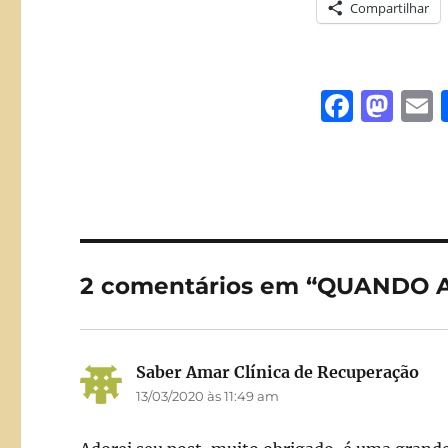
Compartilhar
F
M
a
a
c
st
a
e
o
l
b
d
o
o
2 comentários em “QUANDO A
o
n
k
Saber Amar Clínica de Recuperação
dis
13/03/2020 às 11:49 am