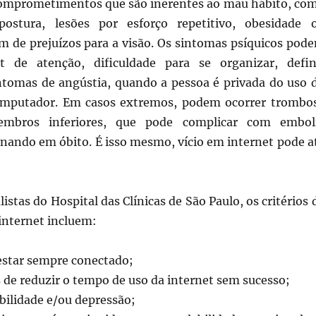
omprometimentos que são inerentes ao mau hábito, co
ostura, lesões por esforço repetitivo, obesidade 
em de prejuízos para a visão. Os sintomas psíquicos pod
it de atenção, dificuldade para se organizar, defin
intomas de angústia, quando a pessoa é privada do uso 
computador. Em casos extremos, podem ocorrer trombo
mbros inferiores, que pode complicar com embol
nando em óbito. É isso mesmo, vício em internet pode a
istas do Hospital das Clínicas de São Paulo, os critérios 
internet incluem:
estar sempre conectado;
s de reduzir o tempo de uso da internet sem sucesso;
abilidade e/ou depressão;