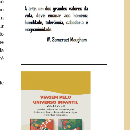
mo
ou
em
ir
do
se
ia
té
de