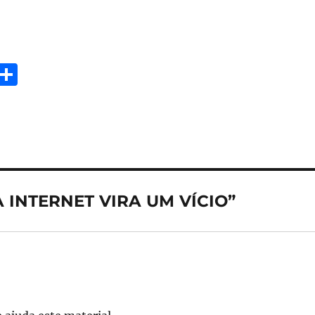
E
S
m
h
i
a
re
 INTERNET VIRA UM VÍCIO”
se: