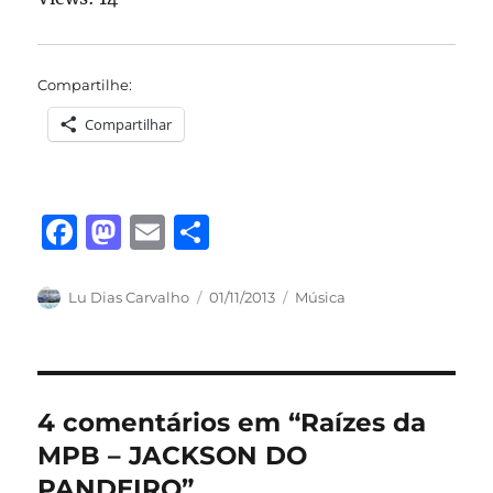
Compartilhe:
Compartilhar
F
M
E
S
a
a
m
h
c
st
ai
a
Autor
Publicado
Categorias
Lu Dias Carvalho
01/11/2013
Música
em
e
o
l
re
b
d
o
o
4 comentários em “Raízes da
o
n
MPB – JACKSON DO
k
PANDEIRO”