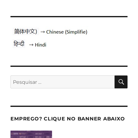
PES
Pesquisar
por:
EMPREGO? CLIQUE NO BANNER ABAIXO