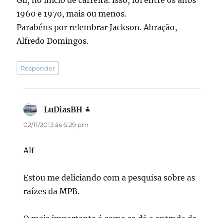
Gil, no início de carreira. Isso, foi entre os anos
1960 e 1970, mais ou menos.
Parabéns por relembrar Jackson. Abração,
Alfredo Domingos.
Responder
LuDiasBH
disse:
02/11/2013 às 6:29 pm
Alf
Estou me deliciando com a pesquisa sobre as
raízes da MPB.