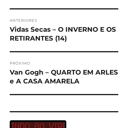
Navegação
ANTERIORES
de
Vidas Secas – O INVERNO E OS
Post
anterior:
RETIRANTES (14)
Post
PRÓXIMO
Van Gogh – QUARTO EM ARLES
Próximo
post:
e A CASA AMARELA