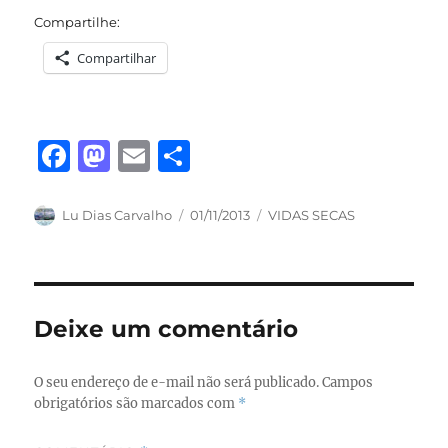
Compartilhe:
Compartilhar
F
M
E
S
a
a
m
h
c
st
ai
a
Autor
Publicado
Categorias
Lu Dias Carvalho
01/11/2013
VIDAS SECAS
em
e
o
l
re
b
d
o
o
Deixe um comentário
o
n
k
O seu endereço de e-mail não será publicado.
Campos
obrigatórios são marcados com
*