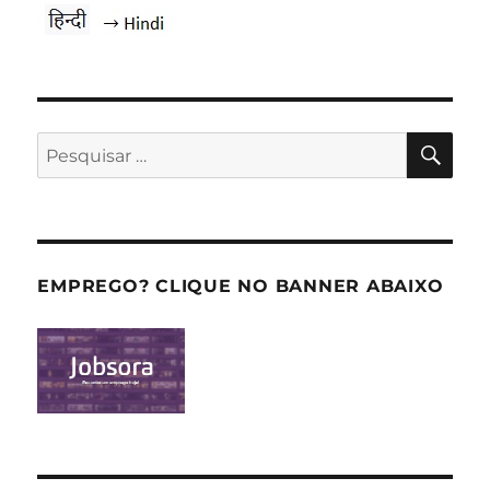
PES
Pesquisar
por:
EMPREGO? CLIQUE NO BANNER ABAIXO