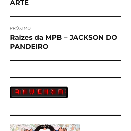
anterior:
ARTE
Post
PRÓXIMO
Raízes da MPB – JACKSON DO
Próximo
post:
PANDEIRO