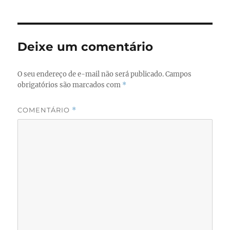
e
o
l
re
b
d
o
o
Deixe um comentário
o
n
k
O seu endereço de e-mail não será publicado.
Campos
obrigatórios são marcados com
*
COMENTÁRIO
*