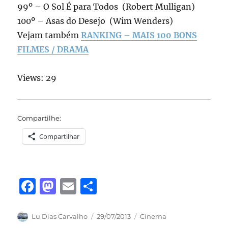
99º – O Sol É para Todos (Robert Mulligan)
100º – Asas do Desejo (Wim Wenders)
Vejam também
RANKING – MAIS 100 BONS
FILMES / DRAMA
Views: 29
Compartilhe:
Compartilhar
F
M
E
S
a
a
m
h
c
st
ai
a
Autor
Publicado
Categorias
Lu Dias Carvalho
29/07/2013
Cinema
em