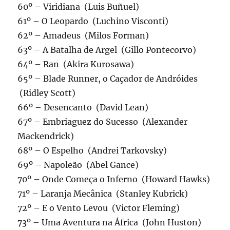
60º – Viridiana (Luis Buñuel)
61º – O Leopardo (Luchino Visconti)
62º – Amadeus (Milos Forman)
63º – A Batalha de Argel (Gillo Pontecorvo)
64º – Ran (Akira Kurosawa)
65º – Blade Runner, o Caçador de Andróides
(Ridley Scott)
66º – Desencanto (David Lean)
67º – Embriaguez do Sucesso (Alexander
Mackendrick)
68º – O Espelho (Andrei Tarkovsky)
69º – Napoleão (Abel Gance)
70º – Onde Começa o Inferno (Howard Hawks)
71º – Laranja Mecânica (Stanley Kubrick)
72º – E o Vento Levou (Victor Fleming)
73º – Uma Aventura na África (John Huston)