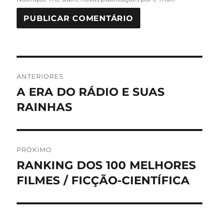
Navegação
ANTERIORES
de
A ERA DO RÁDIO E SUAS
Post
anterior:
RAINHAS
Post
PRÓXIMO
RANKING DOS 100 MELHORES
Próximo
post:
FILMES / FICÇÃO-CIENTÍFICA