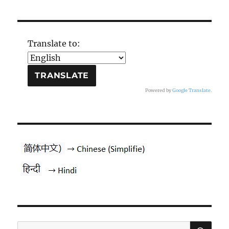
Translate to:
Powered by
Google Translate
.
PES
Pesquisar