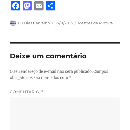
F
M
E
S
a
a
m
h
c
st
ai
a
Autor
Publicado
Categorias
Lu Dias Carvalho
27/11/2013
Mestres da Pintura
em
e
o
l
re
b
d
o
o
Deixe um comentário
o
n
k
O seu endereço de e-mail não será publicado.
Campos
obrigatórios são marcados com
*
COMENTÁRIO
*