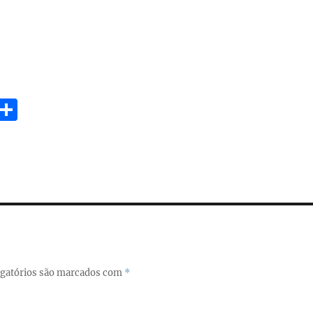
E
S
m
h
i
a
re
gatórios são marcados com
*