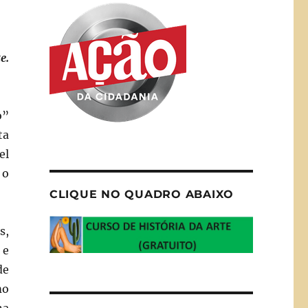
e.
o”
ta
el
 o
CLIQUE NO QUADRO ABAIXO
s,
 e
de
mo