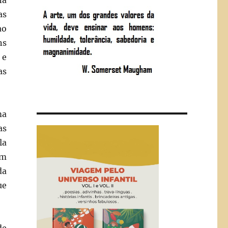
na
as
ao
ns
 e
as
ma
as
la
om
da
ue