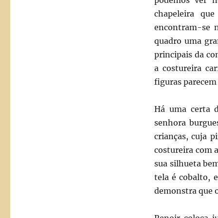
podemos ver n
chapeleira que
encontram-se na
quadro uma gra
principais da c
a costureira ca
figuras parecem 
Há uma certa d
senhora burgues
crianças, cuja p
costureira com a
sua silhueta bem
tela é cobalto,
demonstra que o