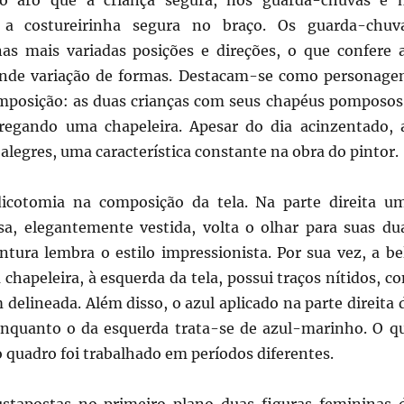
o aro que a criança segura, nos guarda-chuvas e 
 a costureirinha segura no braço. Os guarda-chuv
s mais variadas posições e direções, o que confere 
nde variação de formas. Destacam-se como personage
omposição: as duas crianças com seus chapéus pomposos
rregando uma chapeleira. Apesar do dia acinzentado, 
alegres, uma característica constante na obra do pintor.
icotomia na composição da tela. Na parte direita u
a, elegantemente vestida, volta o olhar para suas du
intura lembra o estilo impressionista. Por sua vez, a be
 chapeleira, à esquerda da tela, possui traços nítidos, c
 delineada. Além disso, o azul aplicado na parte direita 
 enquanto o da esquerda trata-se de azul-marinho. O q
 quadro foi trabalhado em períodos diferentes.