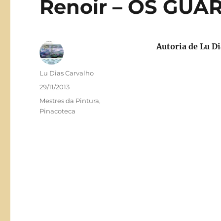
Renoir – OS GU
Autoria de
Lu Di
Autor
Lu Dias Carvalho
Publicado
29/11/2013
em
Categorias
Mestres da Pintura
,
Pinacoteca