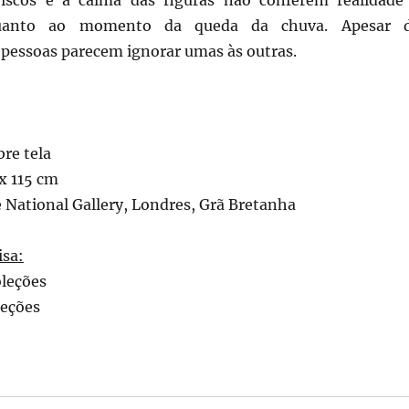
viscos e a calma das figuras não conferem realidade
quanto ao momento da queda da chuva. Apesar 
 pessoas parecem ignorar umas às outras.
bre tela
x 115 cm
 National Gallery, Londres, Grã Bretanha
isa:
oleções
leções