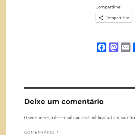
Compartilhe:
Compartilhar
F
M
a
a
c
st
a
e
o
l
b
d
o
o
Deixe um comentário
o
n
k
O seu endereço de e-mail não será publicado.
Campos obri
COMENTÁRIO
*