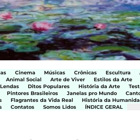
ias
Cinema
Músicas
Crônicas
Escultura
Animal Social
Arte de Viver
Estilos da Arte
 Lendas
Ditos Populares
História da Arte
Test
Pintores Brasileiros
Janelas pro Mundo
Cant
s
Flagrantes da Vida Real
História da Humanid
s
Contatos
Somos Lidos
ÍNDICE GERAL