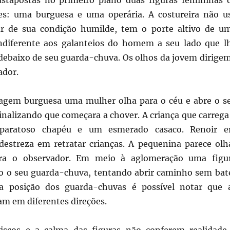
ustapostas no primeiro plano duas figuras femininas 
tes: uma burguesa e uma operária. A costureira não u
ar de sua condição humilde, tem o porte altivo de u
ndiferente aos galanteios do homem a seu lado que l
 debaixo de seu guarda-chuva. Os olhos da jovem dirige
ador.
agem burguesa uma mulher olha para o céu e abre o s
inalizando que começara a chover. A criança que carrega
paratoso chapéu e um esmerado casaco. Renoir e
destreza em retratar crianças. A pequenina parece olh
ara o observador. Em meio à aglomeração uma figu
to o seu guarda-chuva, tentando abrir caminho sem bat
la posição dos guarda-chuvas é possível notar que 
m em diferentes direções.