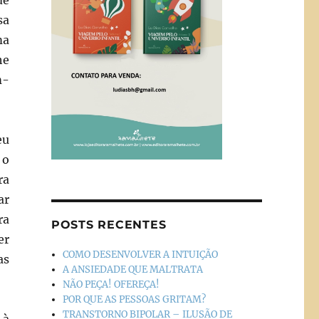
de
sa
ma
he
m-
eu
 o
ra
ar
ra
POSTS RECENTES
er
COMO DESENVOLVER A INTUIÇÃO
as
A ANSIEDADE QUE MALTRATA
NÃO PEÇA! OFEREÇA!
POR QUE AS PESSOAS GRITAM?
TRANSTORNO BIPOLAR – ILUSÃO DE