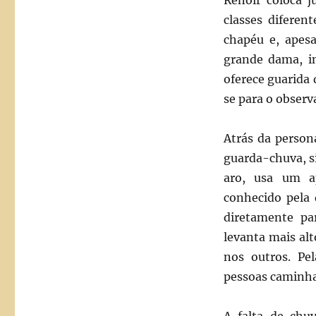
Renoir coloca j
classes diferen
chapéu e, apes
grande dama, i
oferece guarida
se para o observ
Atrás da person
guarda-chuva, s
aro, usa um a
conhecido pela 
diretamente p
levanta mais al
nos outros. Pe
pessoas caminha