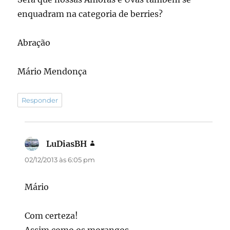
enquadram na categoria de berries?
Abração
Mário Mendonça
Responder
LuDiasBH
disse:
02/12/2013 às 6:05 pm
Mário
Com certeza!