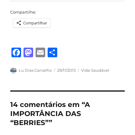
Compartilhe:
Compartilhar
F
M
E
S
a
a
m
h
c
st
ai
a
Autor
Publicado
Categorias
Lu Dias Carvalho
29/11/2013
Vida Saudável
em
e
o
l
re
b
d
o
o
14 comentários em “A
o
n
IMPORTÂNCIA DAS
k
“BERRIES””