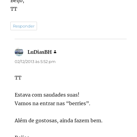
Beijo,
TT
Responder
LuDiasBH
disse:
02/12/2013 às 5:52 pm
TT
Estava com saudades suas!
Vamos na entrar nas “berries”.
Além de gostosas, ainda fazem bem.