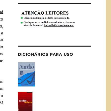
ai
to
s,
 a
ou
ão
os
DICIONÁRIOS PARA USO
ue
os
os
em
 O