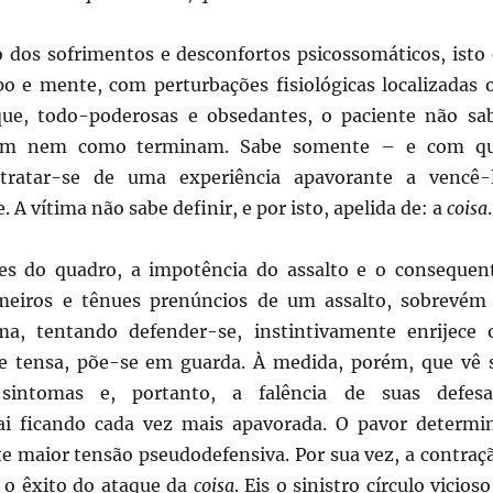
 dos sofrimentos e desconfortos psicossomáticos, isto 
o e mente, com perturbações fisiológicas localizadas 
que, todo-poderosas e obsedantes, o paciente não sa
am nem como terminam. Sabe somente – e com q
tratar-se de uma experiência apavorante a vencê-
 A vítima não sabe definir, e por isto, apelida de: a
coisa
.
s do quadro, a impotência do assalto e o consequen
imeiros e tênues prenúncios de um assalto, sobrevém
ma, tentando defender-se, instintivamente enrijece 
e tensa, põe-se em guarda. À medida, porém, que vê 
sintomas e, portanto, a falência de suas defesa
ai ficando cada vez mais apavorada. O pavor determi
 maior tensão pseudodefensiva. Por sua vez, a contraç
a o êxito do ataque da
coisa
. Eis o sinistro círculo vicioso