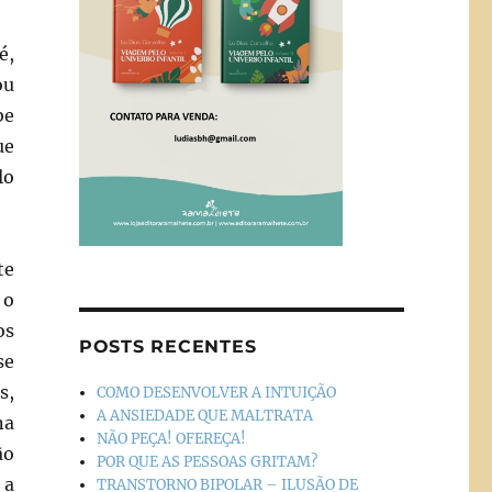
é,
ou
be
ue
lo
te
 o
os
POSTS RECENTES
se
s,
COMO DESENVOLVER A INTUIÇÃO
A ANSIEDADE QUE MALTRATA
na
NÃO PEÇA! OFEREÇA!
ão
POR QUE AS PESSOAS GRITAM?
 a
TRANSTORNO BIPOLAR – ILUSÃO DE