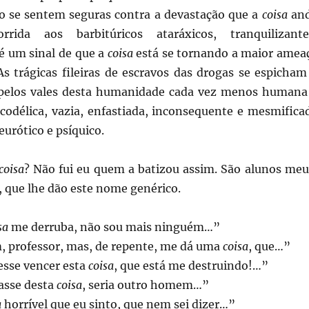
 se sentem seguras contra a devastação que a
coisa
an
rida aos barbitúricos ataráxicos, tranquilizante
é um sinal de que a
coisa
está se tornando a maior amea
s trágicas fileiras de escravos das drogas se espicham
 pelos vales desta humanidade cada vez menos humana
codélica, vazia, enfastiada, inconsequente e mesmifica
urótico e psíquico.
coisa
? Não fui eu quem a batizou assim. São alunos meu
 que lhe dão este nome genérico.
sa
me derruba, não sou mais ninguém…”
, professor, mas, de repente, me dá uma
coisa
, que…”
esse vencer esta
coisa
, que está me destruindo!…”
asse desta
coisa
, seria outro homem…”
a
horrível que eu sinto, que nem sei dizer…”