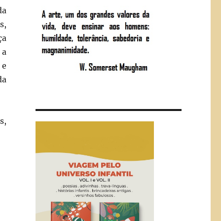
da
s,
ça
 a
 e
da
s,