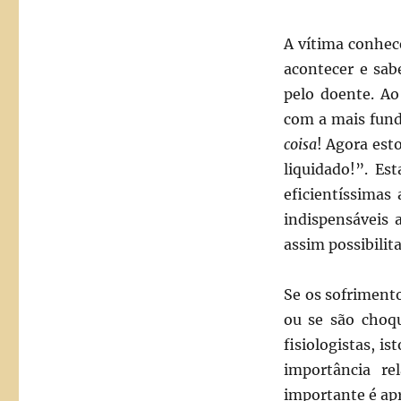
A vítima conhece
acontecer e sabe
pelo doente. Ao
com a mais funda
coisa
! Agora esto
liquidado!”. Es
eficientíssimas
indispensáveis 
assim possibilit
Se os sofriment
ou se são choq
fisiologistas, is
importância re
importante é apr