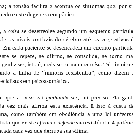
ima; a tensão facilita e acentua os sintomas que, por s
medo e este degenera em pânico.
, a
coisa
se desenvolve segundo um esquema particula
de os níveis corticais do cérebro até os vegetativos 
. Em cada paciente se desencadeia um circuito particula
ste se repete, se afirma, se consolida, se torna ma
is ganha
ser
, isto é, mais se torna uma
coisa
. Tal circuito 
undo a linha de “minoris resistentia”, como dizem 
pecialistas em psicossomática.
se que a
coisa
vai
ganhando ser
, fui preciso. Ela gan
da vez mais afirma esta existência. E isto à custa d
tima, como também em obediência a uma lei universa
 tudo que existe
afirma
e
defende
sua existência. A potênc
ntada cada vez que derruba sua vítima.