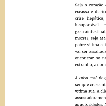
Seja o coração 
escassa e disri
crise hepática
insuportável 
gastrointestina
morrer, seja at
pobre vítima ca
vai ser assaltad
encontrar-se n
estranho, a domi
A
coisa
está des
sempre crescent
vítima sua. A cl
assustadorament
as autoridades. 