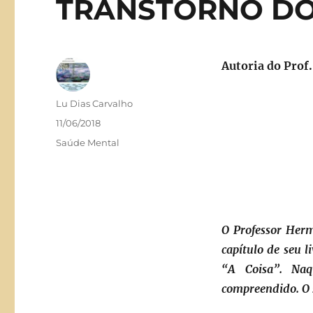
TRANSTORNO DO 
Autoria do Pro
Autor
Lu Dias Carvalho
Publicado
11/06/2018
em
Categorias
Saúde Mental
O Professor Herm
capítulo de seu 
“A Coisa”. Naq
compreendido. O s