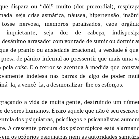
que dispara ou “dói” muito (dor precordial), respiraç
tmada, seja crise asmática, náusea, hipertensão, insôni
, tosse nervosa, membros paralisados, caos orgâni
e inquietante, seja dor de cabeça, indisposiç
l, desânimo arrasador com vontade de sumir ou dormir a
aque de pranto ou ansiedade irracional, a verdade é que
i presa de pânico infernal ao pressentir que mais uma v
a pela
coisa
. E o terror se acentua à medida que consta
ovamente indefesa nas barras de algo de poder mui
ná-la, a vencê-la, a desmoralizar-lhe os esforços.
graçando a vida de muita gente, destruindo um núme
e de seres humanos. É raro aquele que não é seu escravo
ientela dos psiquiatras, psicólogos e psicanalistas aumen
e. A crescente procura dos psicotrópicos está alarman
Nem os próprios psiquiatras nem as autoridades sanitári