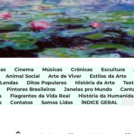
ias
Cinema
Músicas
Crônicas
Escultura
Animal Social
Arte de Viver
Estilos da Arte
 Lendas
Ditos Populares
História da Arte
Test
Pintores Brasileiros
Janelas pro Mundo
Cant
s
Flagrantes da Vida Real
História da Humanid
s
Contatos
Somos Lidos
ÍNDICE GERAL