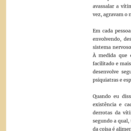
avassalar a vít
vez, agravam o 
Em cada pessoa
envolvendo, des
sistema nervoso
À medida que e
facilitado e ma
desenvolve seg
psiquiatras e es
Quando eu dis
existência e ca
derrotas da ví
segundo a qual,
da coisa é alime