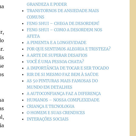
GRANDEZA E PODER
ua
TRANSTORNOS DE ANSIEDADE MAIS
COMUNS
FENG SHUI – CHEGA DE DESORDEM!
FENG SHUI – COMO A DESORDEM NOS
r,
AFETA
do
A PIMENTA E A LONGEVIDADE
r.
POR QUE SENTIMOS ALEGRIA E TRISTEZA?
A ARTE DE SUPERAR DESAFIOS
is
VOCÊ É UMA PESSOA CHATA?
se
A IMPORTÂNCIA DE TOCAR E SER TOCADO
os
RIR DE SI MESMO FAZ BEM À SAÚDE
AS 50 PINTURAS MAIS FAMOSAS DO
MUNDO EM DETALHES
A AUTOCONFIANÇA FAZ A DIFERENÇA
ha
HUMANOS – NOSSA COMPLEXIDADE
CRIANÇA E TECNOLOGIA
as
O HOMEM E SUAS CRENDICES
l,
INTERAÇÕES SOCIAIS
ia