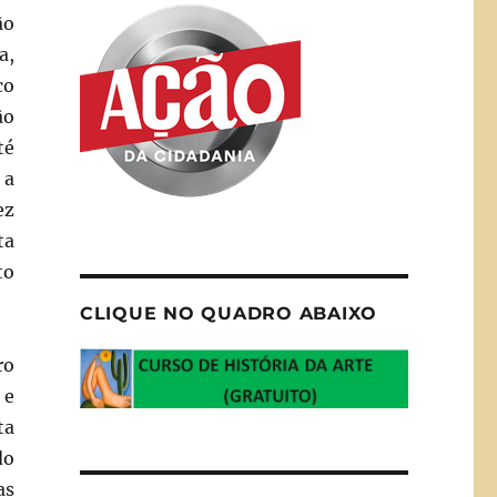
ão
a,
co
ão
té
 a
ez
ta
to
CLIQUE NO QUADRO ABAIXO
ro
 e
ta
do
as