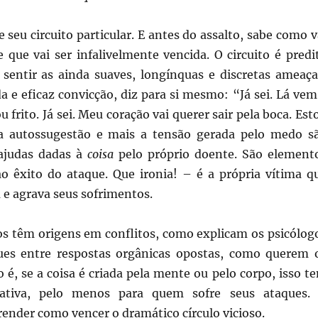
 seu circuito particular. E antes do assalto, sabe como v
 que vai ser infalivelmente vencida. O circuito é predi
 sentir as ainda suaves, longínquas e discretas ameaça
 e eficaz convicção, diz para si mesmo: “Já sei. Lá vem
u frito. Já sei. Meu coração vai querer sair pela boca. Est
ta autossugestão e mais a tensão gerada pelo medo s
 ajudas dadas à
coisa
pelo próprio doente. São element
ao êxito do ataque. Que ironia! – é a própria vítima q
a e agrava seus sofrimentos.
os têm origens em conflitos, como explicam os psicólog
ues entre respostas orgânicas opostas, como querem 
to é, se a coisa é criada pela mente ou pelo corpo, isso t
lativa, pelo menos para quem sofre seus ataques.
ender como vencer o dramático círculo vicioso.