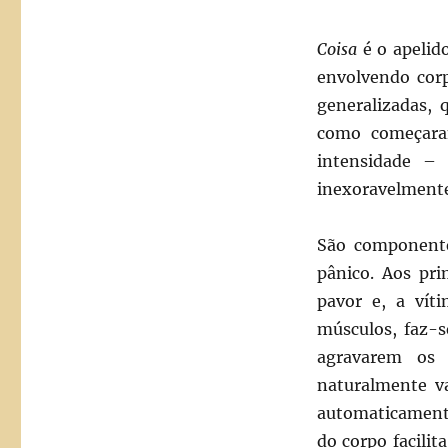
Coisa
é o apelido
envolvendo corp
generalizadas, 
como começar
intensidade – 
inexoravelmente.
São componente
pânico. Aos pr
pavor e, a víti
músculos, faz-s
agravarem os 
naturalmente v
automaticamente
do corpo facilit