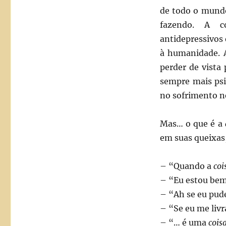
de todo o mundo
fazendo. A cor
antidepressivos 
à humanidade. A
perder de vista
sempre mais psi
no sofrimento ne
Mas… o que é a
em suas queixas,
– “Quando a
coi
– “Eu estou bem
– “Ah se eu pud
– “Se eu me livr
– “… é uma
cois