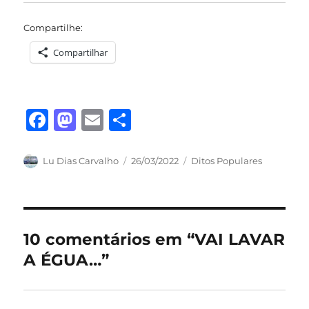
Compartilhe:
Compartilhar
F
M
E
S
a
a
m
h
c
st
ai
a
Autor
Publicado
Categorias
Lu Dias Carvalho
26/03/2022
Ditos Populares
em
e
o
l
re
b
d
o
o
10 comentários em “VAI LAVAR
o
n
A ÉGUA…”
k