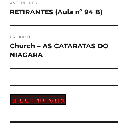
ANTERIORES
de
RETIRANTES (Aula nº 94 B)
Post
anterior:
Post
PRÓXIMO
Church – AS CATARATAS DO
Próximo
post:
NIAGARA