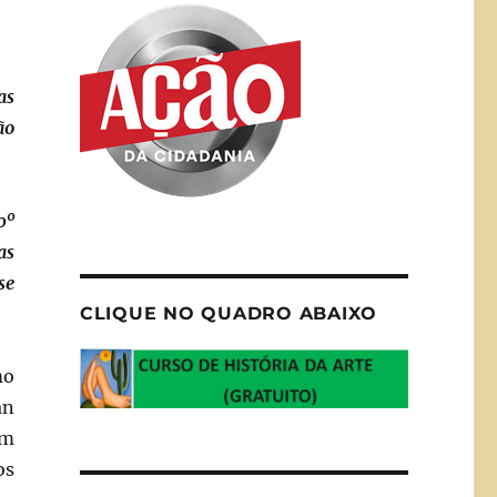
as
ão
0º
as
se
CLIQUE NO QUADRO ABAIXO
mo
an
um
os