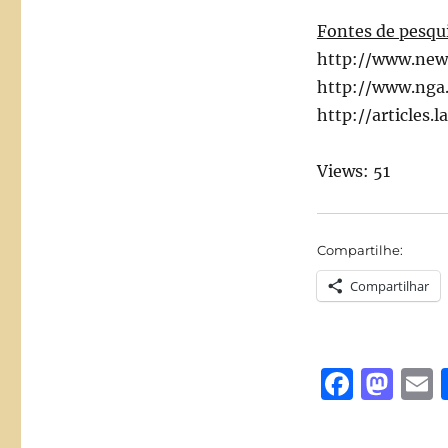
Fontes de pesqu
http://www.new
http://www.nga.
http://article
Views: 51
Compartilhe:
Compartilhar
F
M
a
a