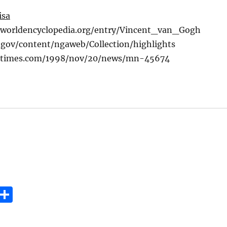
isa
worldencyclopedia.org/entry/Vincent_van_Gogh
gov/content/ngaweb/Collection/highlights
s.latimes.com/1998/nov/20/news/mn-45674
E
S
m
h