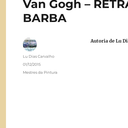
Van Gogh – RET
BARBA
Autoria de Lu D
Autor
Lu Dias Carvalho
Publicado
01/12/2015
em
Categorias
Mestres da Pintura