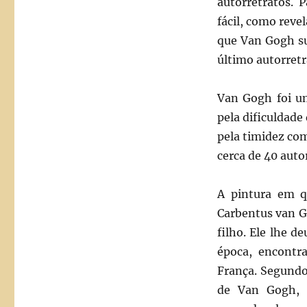
autorretratos. 
fácil, como reve
que Van Gogh su
último autorretr
Van Gogh foi um
pela dificuldade
pela timidez com
cerca de 40 auto
A pintura em q
Carbentus van G
filho. Ele lhe d
época, encontr
França. Segundo
de Van Gogh, o