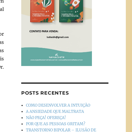
em
al
or
as
as
is
r.
POSTS RECENTES
COMO DESENVOLVER A INTUIÇÃO
A ANSIEDADE QUE MALTRATA
NÃO PEÇA! OFEREÇA!
POR QUE AS PESSOAS GRITAM?
TRANSTORNO BIPOLAR – ILUSÃO DE