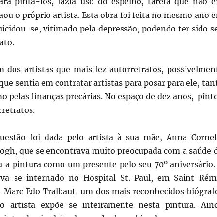
Para pintá-los, fazia uso do espelho, tarefa que não e
laou o próprio artista. Esta obra foi feita no mesmo ano 
icidou-se, vitimado pela depressão, podendo ter sido s
ato.
 dos artistas que mais fez autorretratos, possivelmen
 que sentia em contratar artistas para posar para ele, tan
o pelas finanças precárias. No espaço de dez anos, pint
rretratos.
uestão foi dada pelo artista à sua mãe, Anna Cornel
ogh, que se encontrava muito preocupada com a saúde 
eu a pintura como um presente pelo seu 70º aniversário.
ava-se internado no Hospital St. Paul, em Saint-Rém
 Marc Edo Tralbaut, um dos mais reconhecidos biógraf
 artista expõe-se inteiramente nesta pintura. Ain