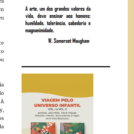
ra
em
eu
te
to
ou
ia
do
 À
y,
os
da