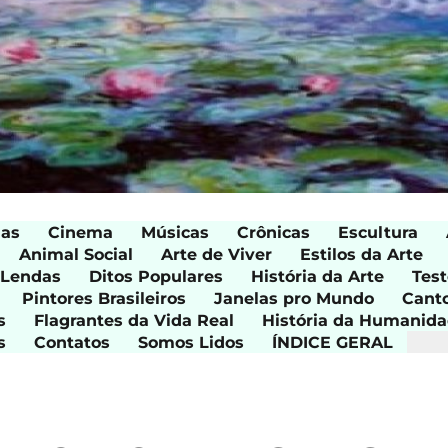
ias
Cinema
Músicas
Crônicas
Escultura
Animal Social
Arte de Viver
Estilos da Arte
 Lendas
Ditos Populares
História da Arte
Test
Pintores Brasileiros
Janelas pro Mundo
Cant
s
Flagrantes da Vida Real
História da Humanid
s
Contatos
Somos Lidos
ÍNDICE GERAL