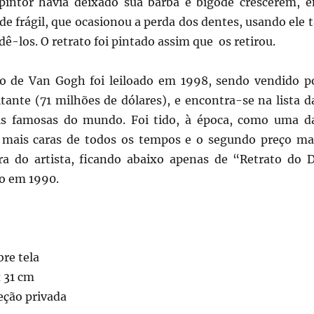
pintor havia deixado sua barba e bigode crescerem, 
de frágil, que ocasionou a perda dos dentes, usando ele t
ê-los. O retrato foi pintado assim que os retirou.
to de Van Gogh foi leiloado em 1998, sendo vendido p
tante (71 milhões de dólares), e encontra-se na lista d
is famosas do mundo. Foi tido, à época, como uma d
 mais caras de todos os tempos e o segundo preço ma
a do artista, ficando abaixo apenas de “Retrato do D
o em 1990.
bre tela
 31 cm
eção privada