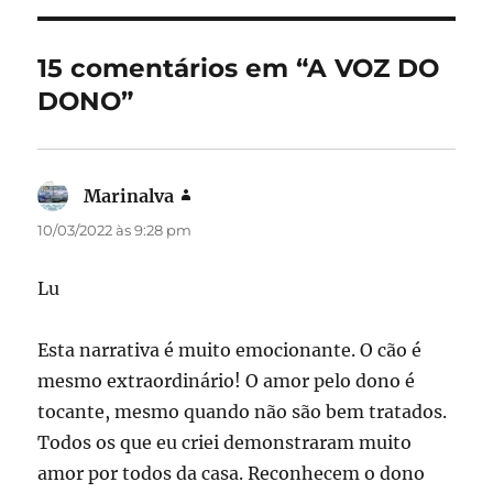
b
d
o
o
15 comentários em “A VOZ DO
o
n
DONO”
k
Marinalva
disse:
10/03/2022 às 9:28 pm
Lu
Esta narrativa é muito emocionante. O cão é
mesmo extraordinário! O amor pelo dono é
tocante, mesmo quando não são bem tratados.
Todos os que eu criei demonstraram muito
amor por todos da casa. Reconhecem o dono