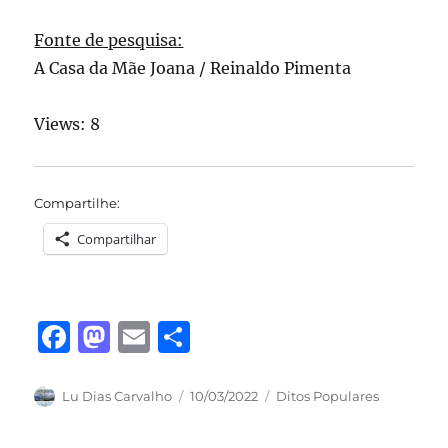
Fonte de pesquisa:
A Casa da Mãe Joana / Reinaldo Pimenta
Views: 8
Compartilhe:
Compartilhar
F
M
E
S
a
a
m
h
c
st
ai
a
Autor
Publicado
Categorias
Lu Dias Carvalho
10/03/2022
Ditos Populares
em
e
o
l
re