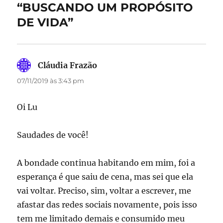
o
n
“BUSCANDO UM PROPÓSITO
k
DE VIDA”
Cláudia Frazão
disse:
07/11/2019 às 3:43 pm
Oi Lu
Saudades de você!
A bondade continua habitando em mim, foi a
esperança é que saiu de cena, mas sei que ela
vai voltar. Preciso, sim, voltar a escrever, me
afastar das redes sociais novamente, pois isso
tem me limitado demais e consumido meu