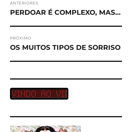
ANTERIORES
de
PERDOAR É COMPLEXO, MAS…
Post
anterior:
Post
PRÓXIMO
OS MUITOS TIPOS DE SORRISO
Próximo
post: