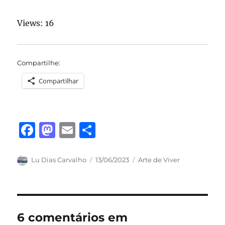
Views: 16
Compartilhe:
Compartilhar
F
M
E
S
a
a
m
h
c
st
ai
a
Autor
Publicado
Categorias
Lu Dias Carvalho
13/06/2023
Arte de Viver
em
e
o
l
re
b
d
o
o
6 comentários em