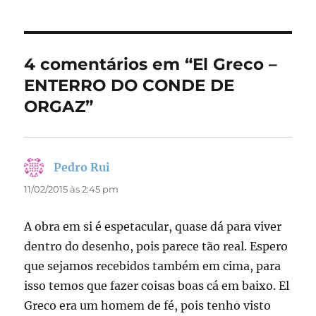
e
o
l
re
b
d
o
o
4 comentários em “El Greco –
o
n
ENTERRO DO CONDE DE
k
ORGAZ”
Pedro Rui
disse:
11/02/2015 às 2:45 pm
A obra em si é espetacular, quase dá para viver
dentro do desenho, pois parece tão real. Espero
que sejamos recebidos também em cima, para
isso temos que fazer coisas boas cá em baixo. El
Greco era um homem de fé, pois tenho visto