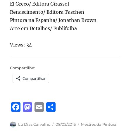
El Greco/ Editora Girassol
Renascimento/ Editora Taschen
Pintura na Espanha/ Jonathan Brown
Arte em Detalhes/ Publifolha
Views: 34
Compartilhe:
Compartilhar
F
M
E
S
a
a
m
h
c
st
ai
a
Autor
Publicado
Categorias
Lu Dias Carvalho
08/02/2015
Mestres da Pintura
em