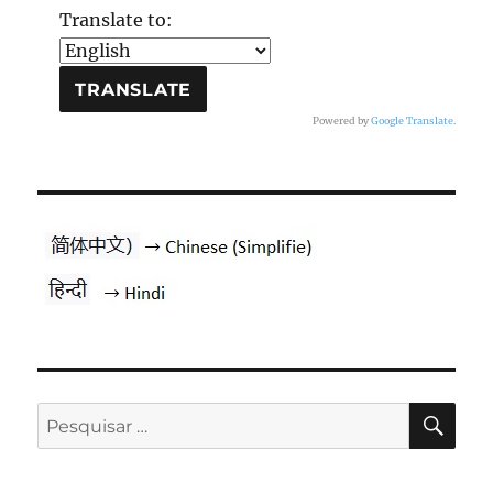
Translate to:
Powered by
Google Translate
.
PES
Pesquisar
por: