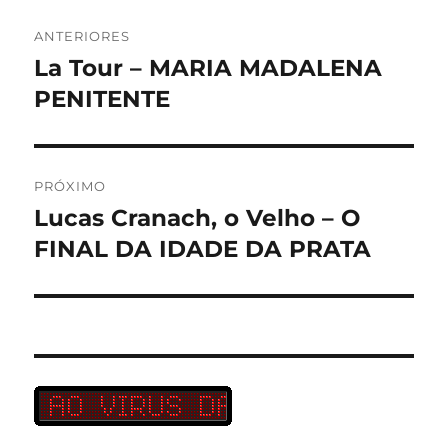
Navegação
ANTERIORES
de
La Tour – MARIA MADALENA
Post
anterior:
PENITENTE
Post
PRÓXIMO
Lucas Cranach, o Velho – O
Próximo
post:
FINAL DA IDADE DA PRATA