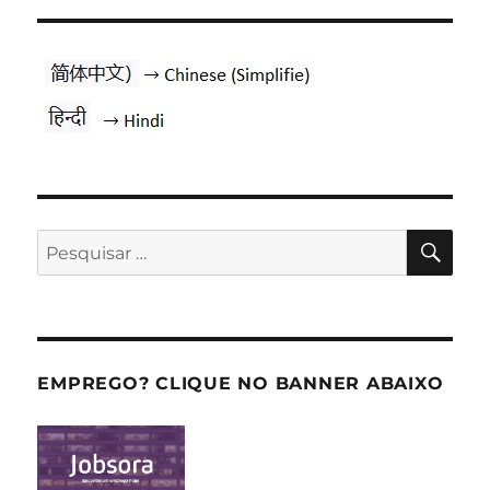
PES
Pesquisar
por:
EMPREGO? CLIQUE NO BANNER ABAIXO