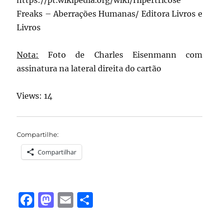
Freaks – Aberrações Humanas/ Editora Livros e
Livros
Nota:
Foto de Charles Eisenmann com
assinatura na lateral direita do cartão
Views: 14
Compartilhe:
Compartilhar
F
M
E
S
a
a
m
h