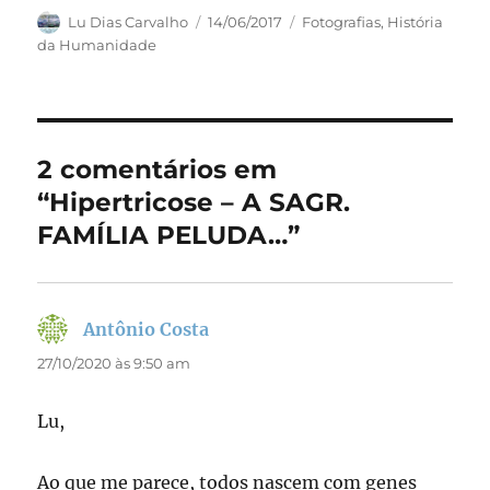
c
st
ai
a
Autor
Publicado
Categorias
Lu Dias Carvalho
14/06/2017
Fotografias
,
História
em
da Humanidade
e
o
l
re
b
d
o
o
o
n
2 comentários em
k
“Hipertricose – A SAGR.
FAMÍLIA PELUDA…”
Antônio Costa
disse:
27/10/2020 às 9:50 am
Lu,
Ao que me parece, todos nascem com genes