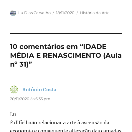
a
a
m
h
c
st
ai
a
Autor
Publicado
Categorias
Lu Dias Carvalho
18/11/2020
História da Arte
em
e
o
l
re
b
d
o
o
10 comentários em “IDADE
o
n
MÉDIA E RENASCIMENTO (Aula
k
nº 31)”
Antônio Costa
disse:
20/11/2020 às 6:35 pm
Lu
É difícil não relacionar a arte à ascensão da
economia e consequente alteração das camadas