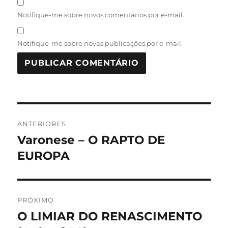
Notifique-me sobre novos comentários por e-mail.
Notifique-me sobre novas publicações por e-mail.
Navegação
ANTERIORES
de
Varonese – O RAPTO DE
Post
anterior:
EUROPA
Post
PRÓXIMO
O LIMIAR DO RENASCIMENTO
Próximo