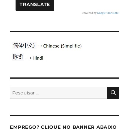
Powered by
Google Translate
.
PES
Pesquisar
por:
EMPREGO? CLIQUE NO BANNER ABAIXO