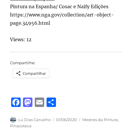
Pintura na Espanha/ Cosac e Naify Edições
https://www.nga.gov/collection/art-object-
page.34956.html
Views: 12
Compartilhe:
Compartilhar
F
M
E
S
a
a
m
h
c
st
ai
a
Autor
Publicado
Categorias
Lu Dias Carvalho
01/06/2020
Mestres da Pintura
,
em
Pinacoteca
e
o
l
re