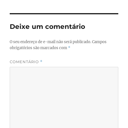
b
d
o
o
o
n
Deixe um comentário
k
O seu endereço de e-mail não será publicado.
Campos
obrigatórios são marcados com
*
COMENTÁRIO
*