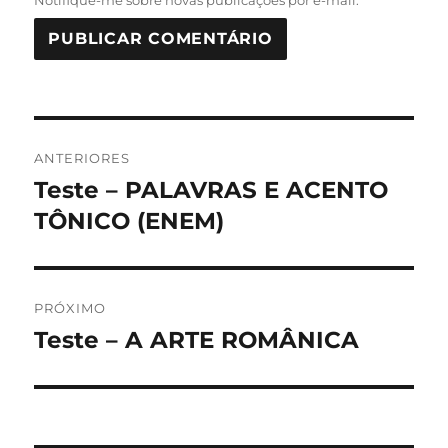
Navegação
ANTERIORES
de
Teste – PALAVRAS E ACENTO
Post
anterior:
TÔNICO (ENEM)
Post
PRÓXIMO
Teste – A ARTE ROMÂNICA
Próximo
post: