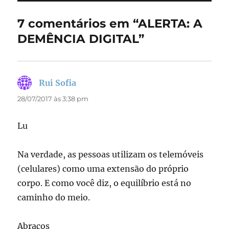
b
d
o
o
7 comentários em “ALERTA: A
o
n
DEMÊNCIA DIGITAL”
k
Rui Sofia
disse:
28/07/2017 às 3:38 pm
Lu
Na verdade, as pessoas utilizam os telemóveis
(celulares) como uma extensão do próprio
corpo. E como você diz, o equilíbrio está no
caminho do meio.
Abraços