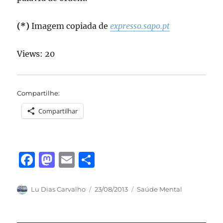
(*)
Imagem copiada de
expresso.sapo.pt
Views: 20
Compartilhe:
Compartilhar
F
M
E
S
a
a
m
h
c
st
ai
a
Autor
Publicado
Categorias
Lu Dias Carvalho
23/08/2013
Saúde Mental
em
e
o
l
re