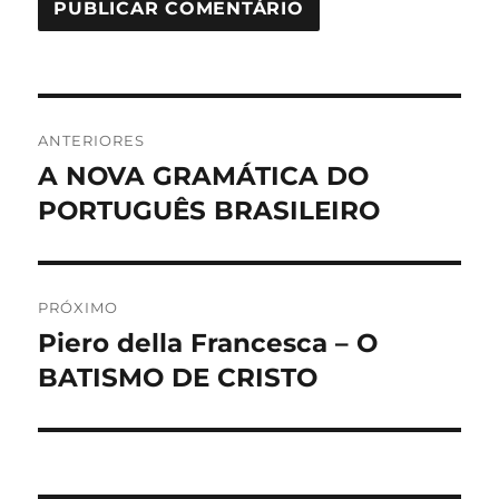
Navegação
ANTERIORES
de
A NOVA GRAMÁTICA DO
Post
anterior:
PORTUGUÊS BRASILEIRO
Post
PRÓXIMO
Piero della Francesca – O
Próximo
post:
BATISMO DE CRISTO