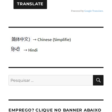
Powered by
Google Translate
.
PES
Pesquisar
por:
EMPREGO? CLIQUE NO BANNER ABAIXO