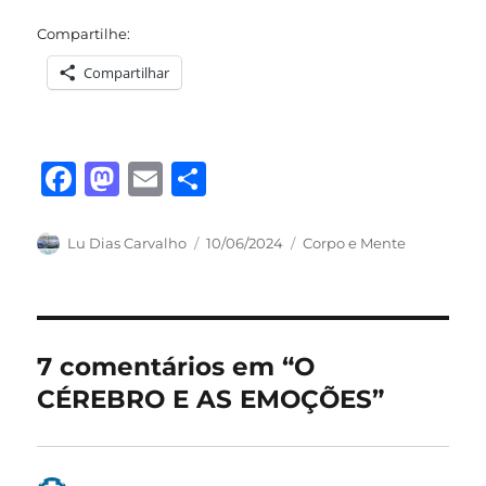
Compartilhe:
Compartilhar
F
M
E
S
a
a
m
h
c
st
ai
a
Autor
Publicado
Categorias
Lu Dias Carvalho
10/06/2024
Corpo e Mente
em
e
o
l
re
b
d
o
o
7 comentários em “O
o
n
CÉREBRO E AS EMOÇÕES”
k