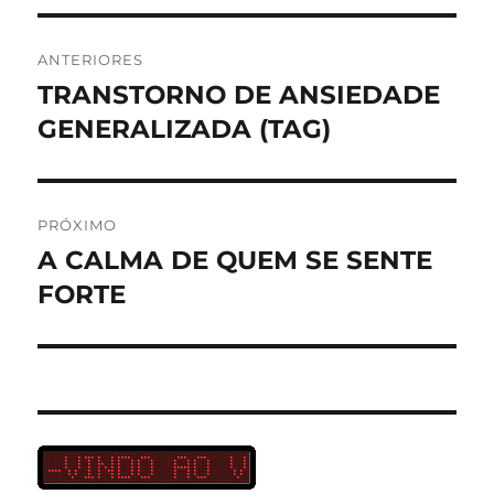
Navegação
ANTERIORES
de
TRANSTORNO DE ANSIEDADE
Post
anterior:
GENERALIZADA (TAG)
Post
PRÓXIMO
A CALMA DE QUEM SE SENTE
Próximo
post:
FORTE