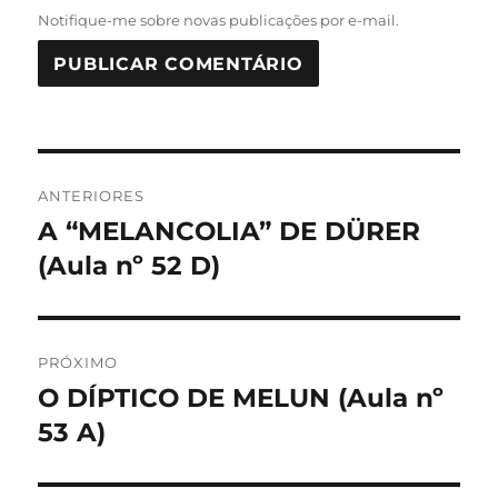
Notifique-me sobre novas publicações por e-mail.
Navegação
ANTERIORES
de
A “MELANCOLIA” DE DÜRER
Post
anterior:
(Aula nº 52 D)
Post
PRÓXIMO
O DÍPTICO DE MELUN (Aula nº
Próximo
post:
53 A)