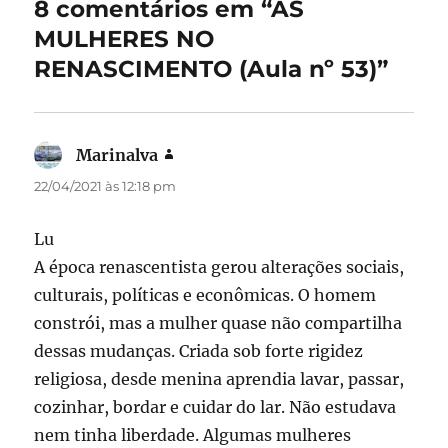
8 comentários em “AS
o
n
MULHERES NO
k
RENASCIMENTO (Aula nº 53)”
Marinalva
disse:
22/04/2021 às 12:18 pm
Lu
A época renascentista gerou alterações sociais,
culturais, políticas e econômicas. O homem
constrói, mas a mulher quase não compartilha
dessas mudanças. Criada sob forte rigidez
religiosa, desde menina aprendia lavar, passar,
cozinhar, bordar e cuidar do lar. Não estudava
nem tinha liberdade. Algumas mulheres