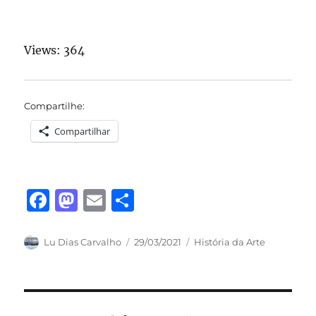
Views: 364
Compartilhe:
Compartilhar
F
M
E
S
a
a
m
h
c
st
ai
a
Autor
Publicado
Categorias
Lu Dias Carvalho
29/03/2021
História da Arte
em
e
o
l
re
b
d
o
o