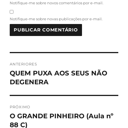
Notifique-me sobre novos comentários por e-mail.
Notifique-me sobre novas publicações por e-mail.
Navegação
ANTERIORES
de
QUEM PUXA AOS SEUS NÃO
Post
anterior:
DEGENERA
Post
PRÓXIMO
O GRANDE PINHEIRO (Aula nº
Próximo
post:
88 C)