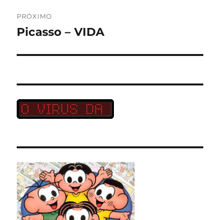
PRÓXIMO
Picasso – VIDA
Próximo
post: