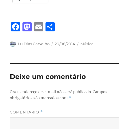
F
M
E
S
a
a
m
h
c
st
ai
a
Autor
Publicado
Categorias
Lu Dias Carvalho
20/08/2014
Música
em
e
o
l
re
b
d
o
o
Deixe um comentário
o
n
k
O seu endereço de e-mail não será publicado.
Campos
obrigatórios são marcados com
*
COMENTÁRIO
*