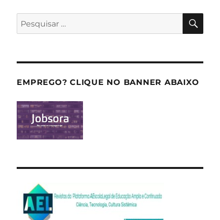
PES
Pesquisar
por:
EMPREGO? CLIQUE NO BANNER ABAIXO