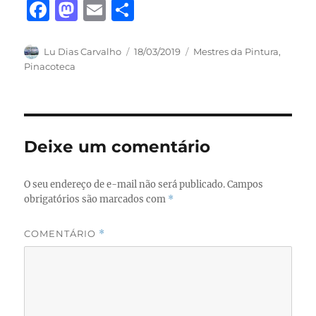
F
M
E
S
a
a
m
h
c
st
ai
a
Autor
Publicado
Categorias
Lu Dias Carvalho
18/03/2019
Mestres da Pintura
,
em
Pinacoteca
e
o
l
re
b
d
o
o
o
n
Deixe um comentário
k
O seu endereço de e-mail não será publicado.
Campos
obrigatórios são marcados com
*
COMENTÁRIO
*