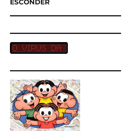
post:
ESCONDER