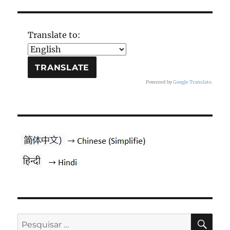
Translate to:
Powered by
Google Translate
.
PES
Pesquisar