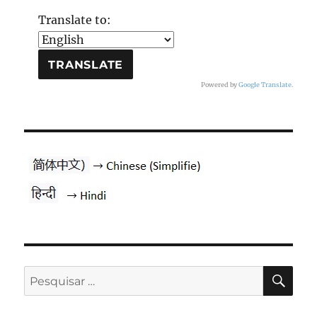
Translate to:
Powered by
Google Translate
.
PES
Pesquisar
por: