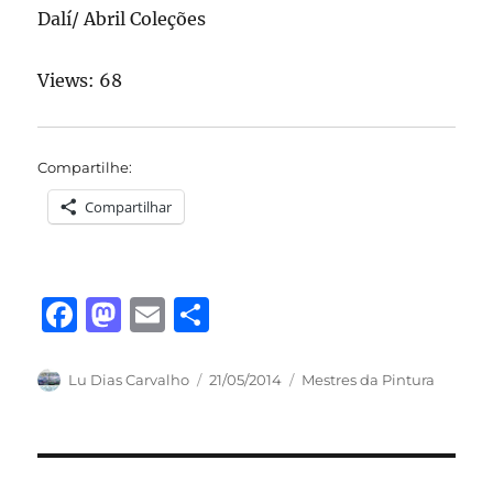
Dalí/ Abril Coleções
Views: 68
Compartilhe:
Compartilhar
F
M
E
S
a
a
m
h
c
st
ai
a
Autor
Publicado
Categorias
Lu Dias Carvalho
21/05/2014
Mestres da Pintura
em
e
o
l
re
b
d
o
o