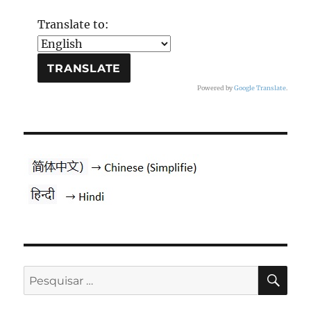
Translate to:
Powered by
Google Translate
.
PES
Pesquisar
por: