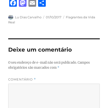
F
M
E
S
a
a
m
h
c
st
ai
a
Autor
Publicado
Categorias
Lu Dias Carvalho
01/10/2017
Flagrantes da Vida
em
Real
e
o
l
re
b
d
o
o
o
n
Deixe um comentário
k
O seu endereço de e-mail não será publicado.
Campos
obrigatórios são marcados com
*
COMENTÁRIO
*