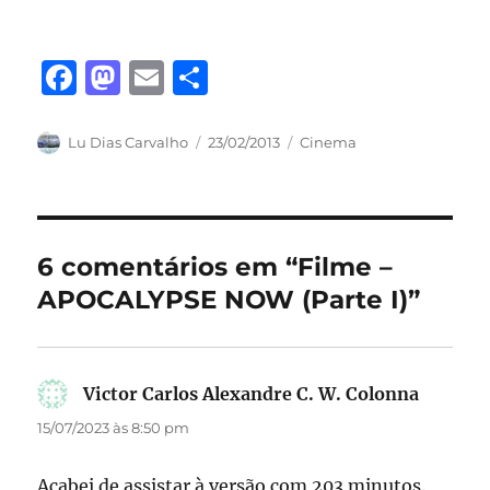
F
M
E
S
a
a
m
h
c
st
ai
a
Autor
Publicado
Categorias
Lu Dias Carvalho
23/02/2013
Cinema
em
e
o
l
re
b
d
o
o
6 comentários em “Filme –
o
n
APOCALYPSE NOW (Parte I)”
k
Victor Carlos Alexandre C. W. Colonna
disse:
15/07/2023 às 8:50 pm
Acabei de assistar à versão com 203 minutos.