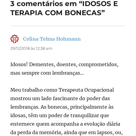
3 comentários em “IDOSOS E
o
n
TERAPIA COM BONECAS”
k
Celina Telma Hohmann
disse:
29/12/2018 às 12:38 am
Idosos! Dementes, doentes, comprometidos,
mas sempre com lembranças…
Meu trabalho como Terapeuta Ocupacional
mostrou um lado fascinante do poder das
lembranças. As bonecas, principalmente às
idosas, têm um poder de tranquilizar que
enternece quem acompanha a evolução diária
da perda da memória, ainda que em lapsos, ou,