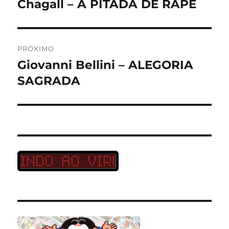
Chagall – A PITADA DE RAPÉ
Post
anterior:
Post
PRÓXIMO
Giovanni Bellini – ALEGORIA
Próximo
post:
SAGRADA