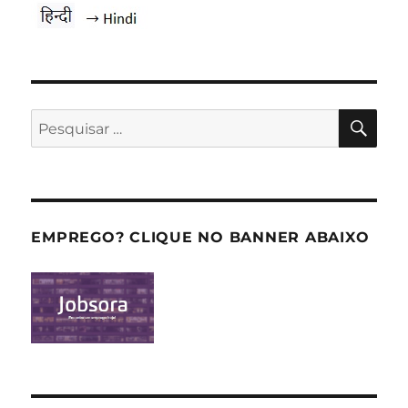
PES
Pesquisar
por:
EMPREGO? CLIQUE NO BANNER ABAIXO