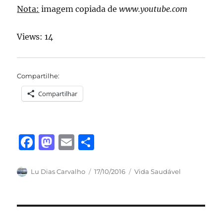
Nota:
imagem copiada de
www.youtube.com
Views: 14
Compartilhe:
Compartilhar
F
M
E
S
a
a
m
h
c
st
ai
a
Autor
Publicado
Categorias
Lu Dias Carvalho
17/10/2016
Vida Saudável
em
e
o
l
re
b
d
o
o