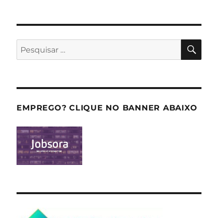
PES
Pesquisar
por:
EMPREGO? CLIQUE NO BANNER ABAIXO