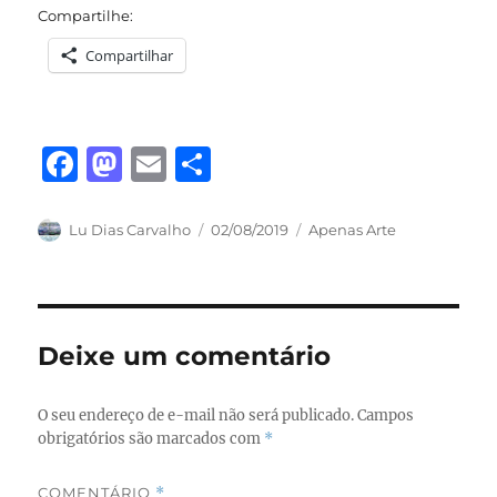
Compartilhe:
Compartilhar
F
M
E
S
a
a
m
h
c
st
ai
a
Autor
Publicado
Categorias
Lu Dias Carvalho
02/08/2019
Apenas Arte
em
e
o
l
re
b
d
o
o
Deixe um comentário
o
n
k
O seu endereço de e-mail não será publicado.
Campos
obrigatórios são marcados com
*
COMENTÁRIO
*