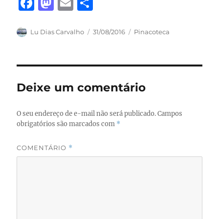
F
M
E
S
a
a
m
h
c
st
ai
a
Autor
Publicado
Categorias
Lu Dias Carvalho
31/08/2016
Pinacoteca
em
e
o
l
re
b
d
o
o
Deixe um comentário
o
n
k
O seu endereço de e-mail não será publicado.
Campos
obrigatórios são marcados com
*
COMENTÁRIO
*