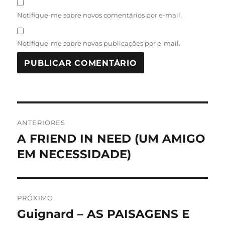
Notifique-me sobre novos comentários por e-mail.
Notifique-me sobre novas publicações por e-mail.
Navegação
ANTERIORES
de
A FRIEND IN NEED (UM AMIGO
Post
anterior:
EM NECESSIDADE)
Post
PRÓXIMO
Guignard – AS PAISAGENS E
Próximo