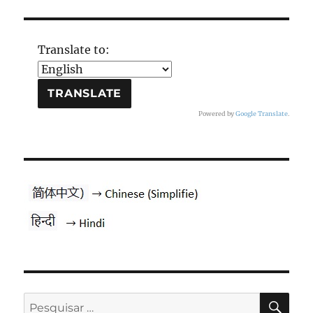
Translate to:
Powered by
Google Translate
.
PES
Pesquisar