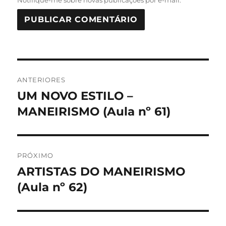
Navegação
ANTERIORES
de
UM NOVO ESTILO –
Post
anterior:
MANEIRISMO (Aula nº 61)
Post
PRÓXIMO
ARTISTAS DO MANEIRISMO
Próximo
post:
(Aula nº 62)