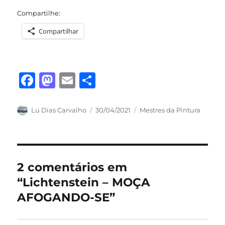
Compartilhe:
Compartilhar
F
M
E
S
a
a
m
h
c
st
ai
a
Autor
Publicado
Categorias
Lu Dias Carvalho
30/04/2021
Mestres da Pintura
em
e
o
l
re
b
d
o
o
2 comentários em
o
n
“Lichtenstein – MOÇA
k
AFOGANDO-SE”