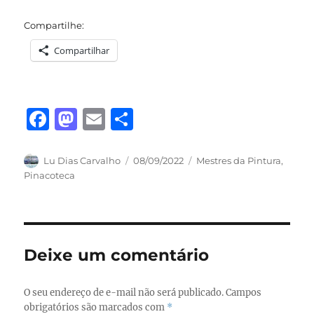
Compartilhe:
Compartilhar
F
M
E
S
a
a
m
h
c
st
ai
a
Autor
Publicado
Categorias
Lu Dias Carvalho
08/09/2022
Mestres da Pintura
,
em
Pinacoteca
e
o
l
re
b
d
o
o
o
n
Deixe um comentário
k
O seu endereço de e-mail não será publicado.
Campos
obrigatórios são marcados com
*