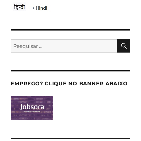
PES
Pesquisar
por:
EMPREGO? CLIQUE NO BANNER ABAIXO