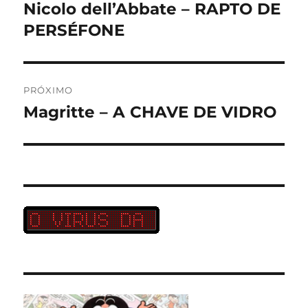
de
Nicolo dell’Abbate – RAPTO DE
Post
anterior:
PERSÉFONE
Post
PRÓXIMO
Magritte – A CHAVE DE VIDRO
Próximo
post: