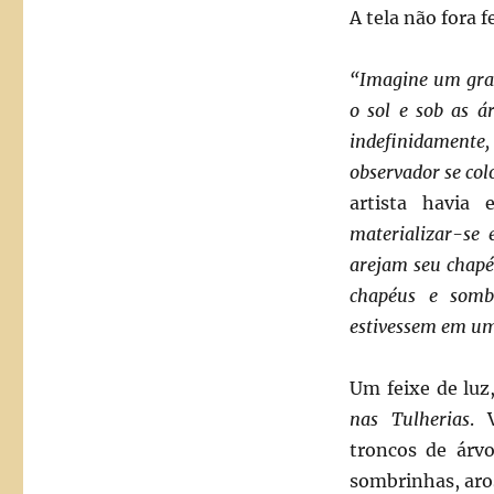
A tela não fora f
“
Imagine um gran
o sol e sob as á
indefinidamente, 
observador se col
artista havia 
materializar-se
arejam seu chapé
chapéus e somb
estivessem em um
Um feixe de luz,
nas Tulherias
. 
troncos de árvo
sombrinhas, aros