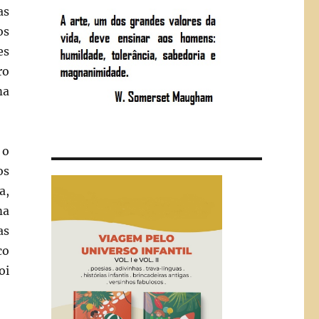
as
os
es
ro
ma
 o
os
a,
ma
as
co
oi