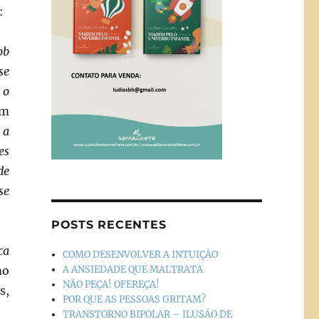
:
ob
se
 o
um
 a
es
de
se
POSTS RECENTES
ca
COMO DESENVOLVER A INTUIÇÃO
A ANSIEDADE QUE MALTRATA
mo
NÃO PEÇA! OFEREÇA!
s,
POR QUE AS PESSOAS GRITAM?
TRANSTORNO BIPOLAR – ILUSÃO DE