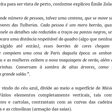
eita para ser vista de perto, conforme explicou Émile Zola
de número de pessoas, talvez uma centena, que se move s
rvores das Tulherias. Cada pessoa é um mero borrão, qua
nele os detalhes são reduzidos a traços ou pontos negros, se
ocara uma distância respeitável do quadro (
algo que nenh
exigido até então
), esses borrões de cores chegam
 e compõem uma cena de Paris daquela época: os senhor
u e as mulheres exibem a nova maquiagem de verão, além 
rinhas. Conversam à sombra de altas árvores, como 
 grande salão.”
.
 vindo do céu azul, divide ao meio a superfície de
Músi
Vários elementos completamente verticais, tais co
res e cartolas, contrastam com as curvas das cadeira
 e as crinolinas (armação das saias).