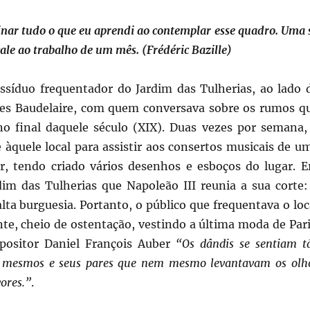
ar tudo o que eu aprendi ao contemplar esse quadro. Uma 
vale ao trabalho de um mês. (Frédéric Bazille)
síduo frequentador do Jardim das Tulherias, ao lado 
es Baudelaire, com quem conversava sobre os rumos q
no final daquele século (XIX). Duas vezes por semana,
e àquele local para assistir aos consertos musicais de u
ar, tendo criado vários desenhos e esboços do lugar. E
m das Tulherias que Napoleão III reunia a sua corte:
 alta burguesia. Portanto, o público que frequentava o loc
te, cheio de ostentação, vestindo a última moda de Pari
ositor Daniel François Auber
“Os dândis se sentiam t
si mesmos e seus pares que nem mesmo levantavam os olh
ores.”
.