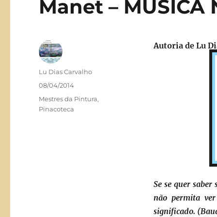
Manet – MÚSICA
Autoria de Lu D
Autor
Lu Dias Carvalho
Publicado
08/04/2014
em
Categorias
Mestres da Pintura
,
Pinacoteca
Se se quer saber 
não permita ve
significado. (Bau