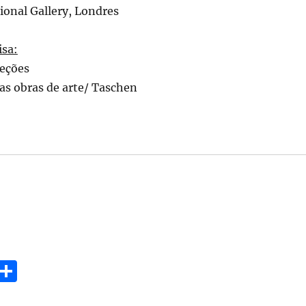
ional Gallery, Londres
isa:
leções
las obras de arte/ Taschen
E
S
m
h