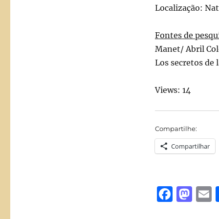
Localização: Nat
Fontes de pesqu
Manet/ Abril Co
Los secretos de 
Views: 14
Compartilhe:
Compartilhar
F
M
a
a