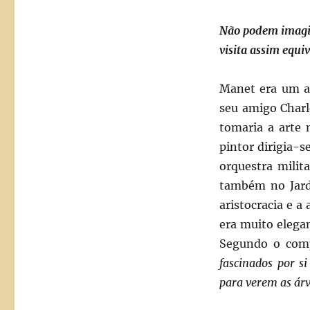
Não podem imagin
visita assim equi
Manet era um as
seu amigo Charl
tomaria a arte 
pintor dirigia-s
orquestra milit
também no Jardi
aristocracia e a
era muito elegan
Segundo o comp
fascinados por 
para verem as árv