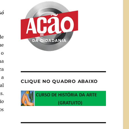
só
de
ue
 o
ma
ra
 a
CLIQUE NO QUADRO ABAIXO
al
s.
ão
os