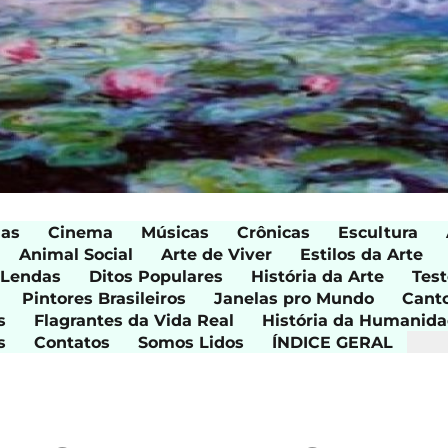
ias
Cinema
Músicas
Crônicas
Escultura
Animal Social
Arte de Viver
Estilos da Arte
 Lendas
Ditos Populares
História da Arte
Test
Pintores Brasileiros
Janelas pro Mundo
Cant
s
Flagrantes da Vida Real
História da Humanid
s
Contatos
Somos Lidos
ÍNDICE GERAL