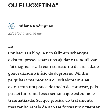
k
OU FLUOXETINA”
Milena Rodrigues
disse:
22/08/2017 às 9:46 pm
Lu
Conheci seu blog, e fico feliz em saber que
existem pessoas para nos ajudar e tranquilizar.
Fui diagnosticada com transtorno de ansiedade
generalizada e início de depressão. Minha
psiquiatra me receitou o Escitalopram e eu
estou com um pouco de medo de começar, pois
passei tanto mal essa semana que estou meio
traumatizada. Sei que preciso do tratamento,
mas tenho receio de não ter forças pra aguentar