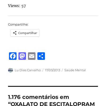
Views: 57
Compartilhe:
Compartilhar
F
M
E
S
a
a
m
h
c
st
ai
a
Autor
Publicado
Categorias
Lu Dias Carvalho
17/03/2013
Saúde Mental
em
e
o
l
re
b
d
o
o
1.176 comentários em
o
n
“OXALATO DE ESCITALOPRAM