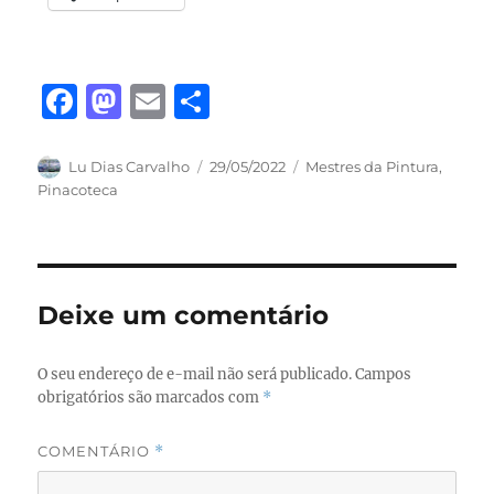
F
M
E
S
a
a
m
h
c
st
ai
a
Autor
Publicado
Categorias
Lu Dias Carvalho
29/05/2022
Mestres da Pintura
,
em
Pinacoteca
e
o
l
re
b
d
o
o
o
n
Deixe um comentário
k
O seu endereço de e-mail não será publicado.
Campos
obrigatórios são marcados com
*
COMENTÁRIO
*