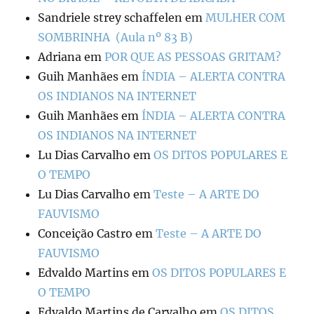
Sandriele strey schaffelen
em
MULHER COM
SOMBRINHA (Aula nº 83 B)
Adriana
em
POR QUE AS PESSOAS GRITAM?
Guih Manhães
em
ÍNDIA – ALERTA CONTRA
OS INDIANOS NA INTERNET
Guih Manhães
em
ÍNDIA – ALERTA CONTRA
OS INDIANOS NA INTERNET
Lu Dias Carvalho
em
OS DITOS POPULARES E
O TEMPO
Lu Dias Carvalho
em
Teste – A ARTE DO
FAUVISMO
Conceição Castro
em
Teste – A ARTE DO
FAUVISMO
Edvaldo Martins
em
OS DITOS POPULARES E
O TEMPO
Edvaldo Martins de Carvalho
em
OS DITOS