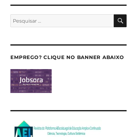
PES
Pesquisar
por:
EMPREGO? CLIQUE NO BANNER ABAIXO