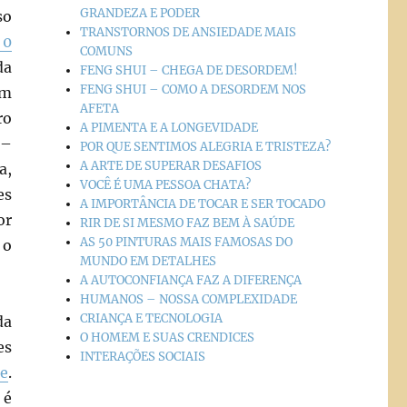
GRANDEZA E PODER
so
TRANSTORNOS DE ANSIEDADE MAIS
 0
COMUNS
da
FENG SHUI – CHEGA DE DESORDEM!
FENG SHUI – COMO A DESORDEM NOS
um
AFETA
ro
A PIMENTA E A LONGEVIDADE
 –
POR QUE SENTIMOS ALEGRIA E TRISTEZA?
A ARTE DE SUPERAR DESAFIOS
a,
VOCÊ É UMA PESSOA CHATA?
es
A IMPORTÂNCIA DE TOCAR E SER TOCADO
or
RIR DE SI MESMO FAZ BEM À SAÚDE
AS 50 PINTURAS MAIS FAMOSAS DO
 o
MUNDO EM DETALHES
A AUTOCONFIANÇA FAZ A DIFERENÇA
HUMANOS – NOSSA COMPLEXIDADE
CRIANÇA E TECNOLOGIA
da
O HOMEM E SUAS CRENDICES
es
INTERAÇÕES SOCIAIS
te
.
 é