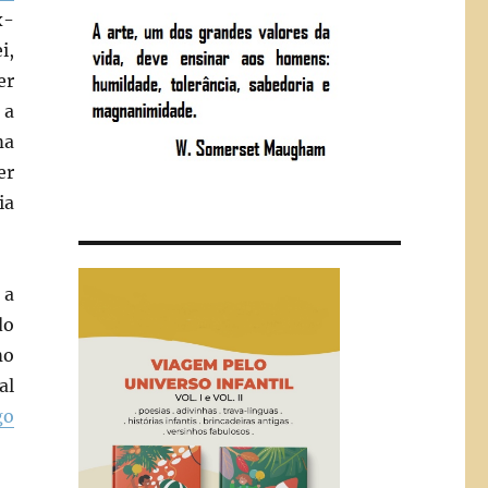
x-
i,
er
 a
ma
er
ia
 a
do
mo
al
go