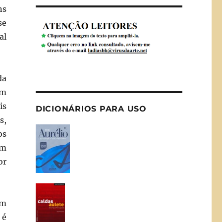
ns
se
al
da
om
is
DICIONÁRIOS PARA USO
s,
os
em
or
em
 é