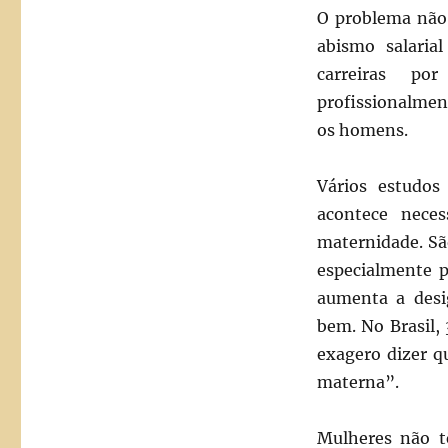
O problema não 
abismo salari
carreiras po
profissionalme
os homens.
Vários estudos
acontece nece
maternidade. Sã
especialmente p
aumenta a desi
bem. No Brasil,
exagero dizer q
materna”.
Mulheres não t