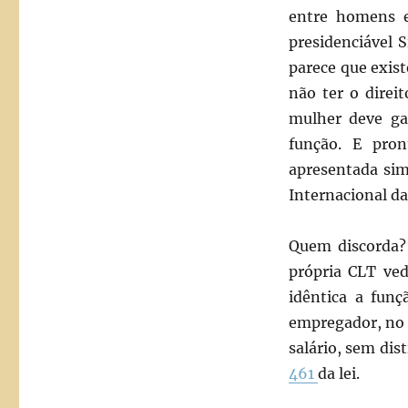
entre homens 
presidenciável 
parece que exis
não ter o direi
mulher deve g
função. E pron
apresentada sim
Internacional d
Quem discorda? 
própria CLT ved
idêntica a funç
empregador, no 
salário, sem dis
461
da lei.