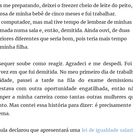
me preparando, deixei o freezer cheio de leite do peito,
sa de minha bebê de cinco meses e fui trabalhar.
 o computador, mas mal tive tempo de lembrar de minhas
mada numa sala e, então, demitida. Ainda ouvi, de duas
riores diferentes que seria bom, pois teria mais tempo
 minha filha.
 sequer soube como reagir. Agradeci e me despedi. Foi
 vez em que fui demitida. No meu primeiro dia de trabal
dade, passei a tarde na fila do exame demissiona
 estava com outra oportunidade engatilhada, então n
omper a minha carreira como tantas outras mulheres q
o. Mas contei essa história para dizer: é precisamente 
lema.
ula declarou que apresentará uma
lei de igualdade salari