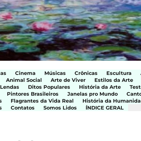
ias
Cinema
Músicas
Crônicas
Escultura
Animal Social
Arte de Viver
Estilos da Arte
 Lendas
Ditos Populares
História da Arte
Test
Pintores Brasileiros
Janelas pro Mundo
Cant
s
Flagrantes da Vida Real
História da Humanid
s
Contatos
Somos Lidos
ÍNDICE GERAL