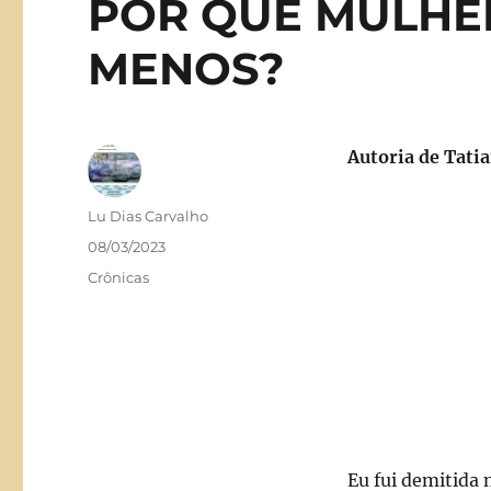
POR QUE MULHE
MENOS?
Autoria de Tati
Autor
Lu Dias Carvalho
Publicado
08/03/2023
em
Categorias
Crônicas
Eu fui demitida 