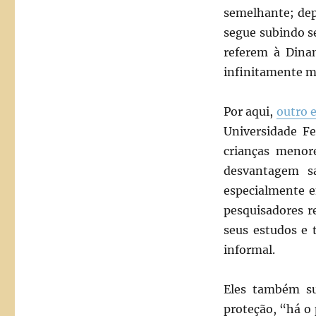
semelhante; dep
segue subindo s
referem à Dina
infinitamente me
Por aqui,
outro 
Universidade F
crianças meno
desvantagem s
especialmente e
pesquisadores r
seus estudos e 
informal.
Eles também su
proteção, “há o 