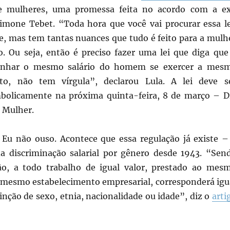
e mulheres, uma promessa feita no acordo com a e
Simone Tebet. “Toda hora que você vai procurar essa le
te, mas tem tantas nuances que tudo é feito para a mulh
to. Ou seja, então é preciso fazer uma lei que diga que
anhar o mesmo salário do homem se exercer a mes
to, não tem vírgula”, declarou Lula. A lei deve s
bolicamente na próxima quinta-feira, 8 de março – D
a Mulher.
Eu não ouso. Acontece que essa regulação já existe –
a discriminação salarial por gênero desde 1943. “Sen
ão, a todo trabalho de igual valor, prestado ao mes
mesmo estabelecimento empresarial, corresponderá igu
tinção de sexo, etnia, nacionalidade ou idade”, diz o
arti