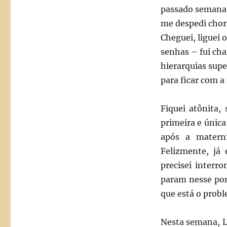
passado semanas 
me despedi choro
Cheguei, liguei
senhas – fui cha
hierarquias supe
para ficar com a
Fiquei atônita,
primeira e única
após a materni
Felizmente, já
precisei interr
param nesse pont
que está o prob
Nesta semana, L