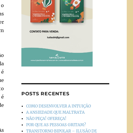
 o
as
er
om
ão
la
 é
ue
to
POSTS RECENTES
 é
de
COMO DESENVOLVER A INTUIÇÃO
A ANSIEDADE QUE MALTRATA
NÃO PEÇA! OFEREÇA!
POR QUE AS PESSOAS GRITAM?
As
TRANSTORNO BIPOLAR – ILUSÃO DE