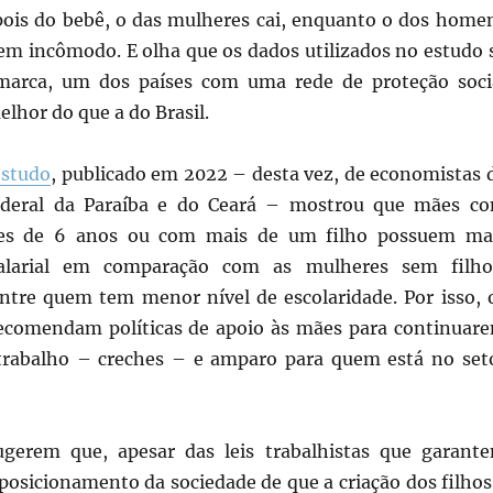
ois do bebê, o das mulheres cai, enquanto o dos home
em incômodo. E olha que os dados utilizados no estudo 
marca, um dos países com uma rede de proteção soci
lhor do que a do Brasil.
estudo
, publicado em 2022 – desta vez, de economistas 
ederal da Paraíba e do Ceará – mostrou que mães c
res de 6 anos ou com mais de um filho possuem ma
alarial em comparação com as mulheres sem filho
ntre quem tem menor nível de escolaridade. Por isso, 
ecomendam políticas de apoio às mães para continuar
trabalho – creches – e amparo para quem está no set
gerem que, apesar das leis trabalhistas que garant
posicionamento da sociedade de que a criação dos filhos