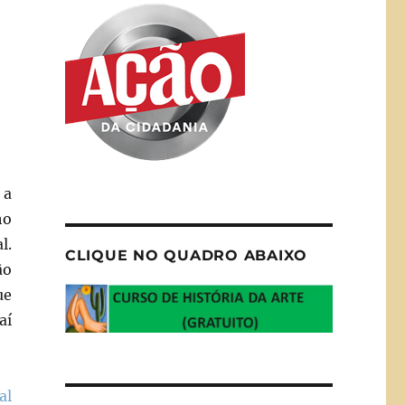
 a
ho
l.
CLIQUE NO QUADRO ABAIXO
ão
ue
aí
al