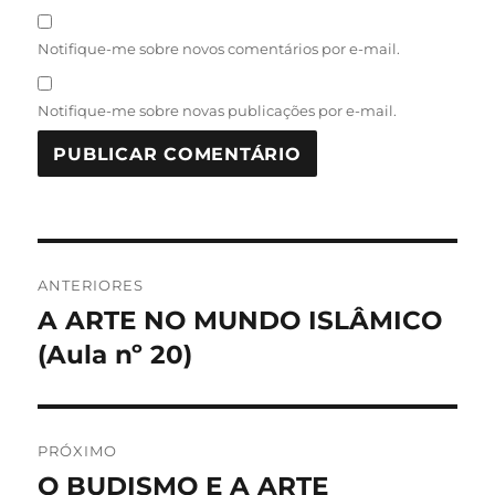
Notifique-me sobre novos comentários por e-mail.
Notifique-me sobre novas publicações por e-mail.
Navegação
ANTERIORES
de
A ARTE NO MUNDO ISLÂMICO
Post
anterior:
(Aula nº 20)
Post
PRÓXIMO
O BUDISMO E A ARTE
Próximo