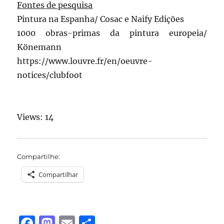
Fontes de pesquisa
Pintura na Espanha/ Cosac e Naify Edições
1000 obras-primas da pintura europeia/
Könemann
https://www.louvre.fr/en/oeuvre-
notices/clubfoot
Views: 14
Compartilhe:
Compartilhar
F
M
E
S