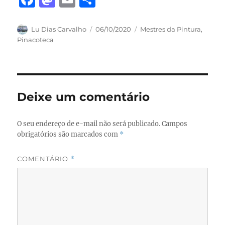
a
a
m
h
c
st
ai
a
Autor
Publicado
Categorias
Lu Dias Carvalho
06/10/2020
Mestres da Pintura
,
em
Pinacoteca
e
o
l
re
b
d
o
o
o
n
Deixe um comentário
k
O seu endereço de e-mail não será publicado.
Campos
obrigatórios são marcados com
*
COMENTÁRIO
*