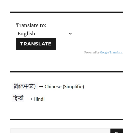
Translate to:
Powered by
Google Translate
.
PES
Pesquisar