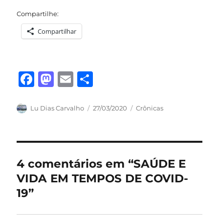
Compartilhe:
Compartilhar
F
M
E
S
a
a
m
h
c
st
ai
a
Autor
Publicado
Categorias
Lu Dias Carvalho
27/03/2020
Crônicas
em
e
o
l
re
b
d
o
o
4 comentários em “SAÚDE E
o
n
VIDA EM TEMPOS DE COVID-
k
19”