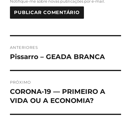
Notifique-me sobre novas publicações por e-mail.
Navegação
ANTERIORES
de
Pissarro – GEADA BRANCA
Post
anterior:
Post
PRÓXIMO
CORONA-19 — PRIMEIRO A
Próximo
post:
VIDA OU A ECONOMIA?