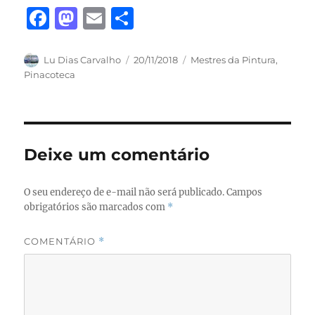
F
M
E
S
a
a
m
h
c
st
ai
a
Autor
Publicado
Categorias
Lu Dias Carvalho
20/11/2018
Mestres da Pintura
,
em
Pinacoteca
e
o
l
re
b
d
o
o
o
n
Deixe um comentário
k
O seu endereço de e-mail não será publicado.
Campos
obrigatórios são marcados com
*
COMENTÁRIO
*