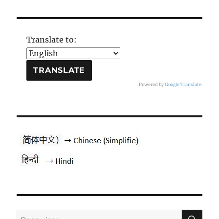
Translate to:
Powered by
Google Translate
.
PES
Pesquisar