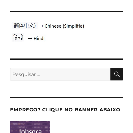
PES
Pesquisar
por:
EMPREGO? CLIQUE NO BANNER ABAIXO