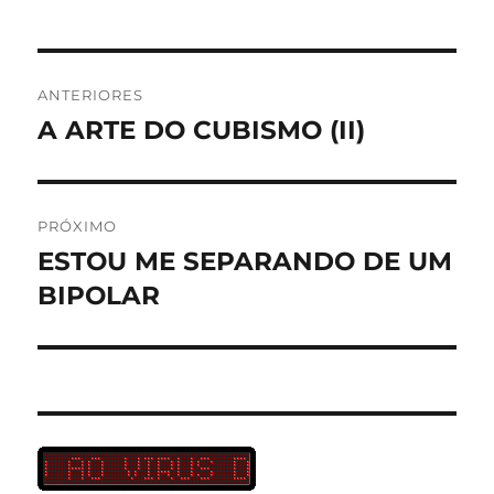
Navegação
ANTERIORES
de
A ARTE DO CUBISMO (II)
Post
anterior:
Post
PRÓXIMO
ESTOU ME SEPARANDO DE UM
Próximo
post:
BIPOLAR