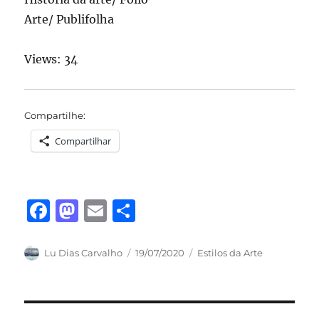
Arte/ Publifolha
Views: 34
Compartilhe:
Compartilhar
F
M
E
S
a
a
m
h
c
st
ai
a
Autor
Publicado
Categorias
Lu Dias Carvalho
19/07/2020
Estilos da Arte
em
e
o
l
re
b
d