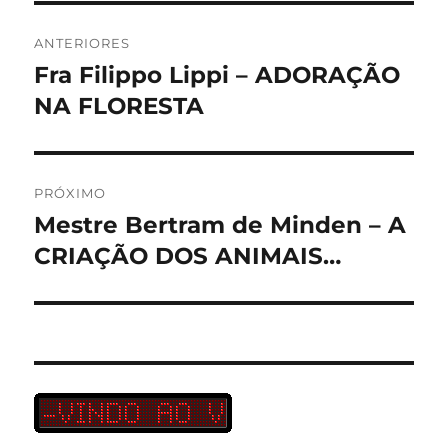
Navegação
ANTERIORES
de
Fra Filippo Lippi – ADORAÇÃO
Post
anterior:
NA FLORESTA
Post
PRÓXIMO
Mestre Bertram de Minden – A
Próximo
post:
CRIAÇÃO DOS ANIMAIS…