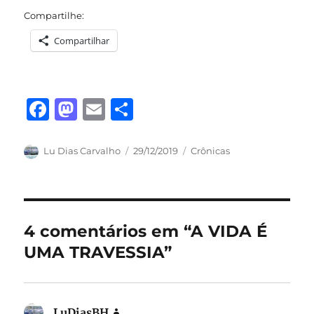
Compartilhe:
Compartilhar
F
M
E
S
a
a
m
h
c
st
ai
a
Autor
Publicado
Categorias
Lu Dias Carvalho
29/12/2019
Crônicas
em
e
o
l
re
b
d
o
o
4 comentários em “A VIDA É
o
n
UMA TRAVESSIA”
k
LuDiasBH
disse: