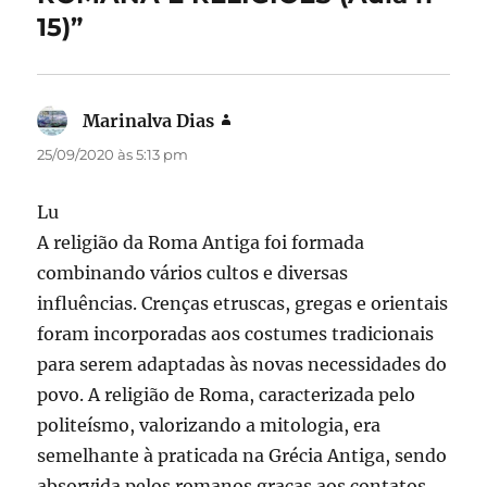
k
15)”
Marinalva Dias
disse:
25/09/2020 às 5:13 pm
Lu
A religião da Roma Antiga foi formada
combinando vários cultos e diversas
influências. Crenças etruscas, gregas e orientais
foram incorporadas aos costumes tradicionais
para serem adaptadas às novas necessidades do
povo. A religião de Roma, caracterizada pelo
politeísmo, valorizando a mitologia, era
semelhante à praticada na Grécia Antiga, sendo
absorvida pelos romanos graças aos contatos