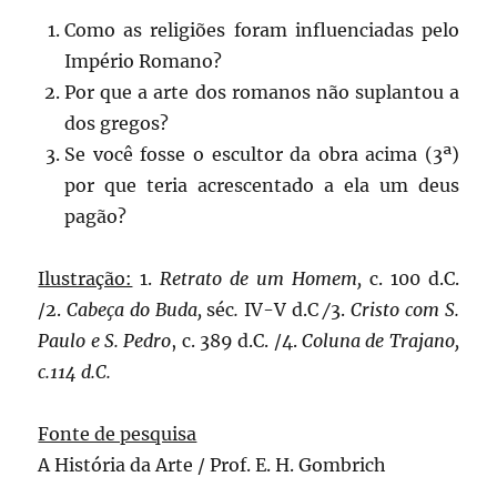
Como as religiões foram influenciadas pelo
Império Romano?
Por que a arte dos romanos não suplantou a
dos gregos?
Se você fosse o escultor da obra acima (3ª)
por que teria acrescentado a ela um deus
pagão?
Ilustração:
1.
Retrato de um Homem,
c. 100 d.C.
/2.
Cabeça do Buda,
séc
.
IV-V d.C
/
3.
Cristo com S.
Paulo e S. Pedro
, c. 389 d.C. /4.
Coluna de Trajano,
c.114 d.C.
Fonte de pesquisa
A História da Arte / Prof. E. H. Gombrich